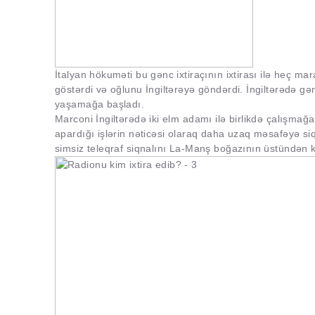
İtalyan hökuməti bu gənc ixtiraçının ixtirası ilə heç 
göstərdi və oğlunu İngiltərəyə göndərdi. İngiltərədə g
yaşamağa başladı.
Marconi İngiltərədə iki elm adamı ilə birlikdə çalışmağa
apardığı işlərin nəticəsi olaraq daha uzaq məsafəyə siq
simsiz teleqraf siqnalını La-Manş boğazının üstündən