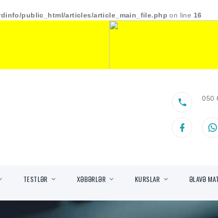
dinfo/public_html/articles/article_main_file.php
on line
16
050 
TESTLƏR
XƏBƏRLƏR
KURSLAR
ƏLAVƏ MA