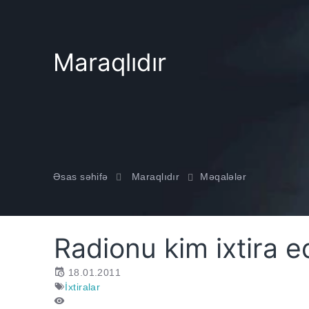
Maraqlıdır
Əsas səhifə
Maraqlıdır
Məqalələr
Radionu kim ixtira e
18.01.2011
İxtiralar