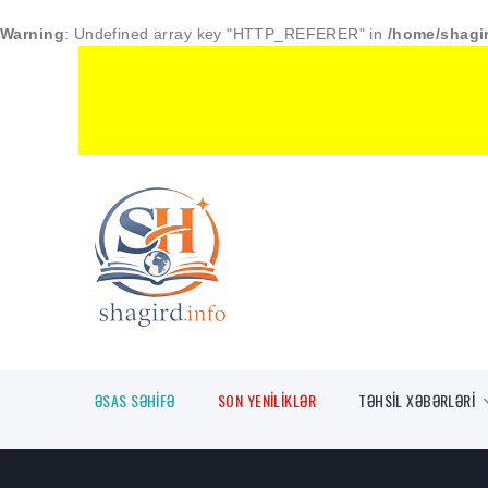
Warning
: Undefined array key "HTTP_REFERER" in
/home/shagir
ƏSAS SƏHİFƏ
SON YENİLİKLƏR
TƏHSİL XƏBƏRLƏRİ