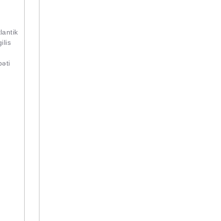
lantik
ilis
bəti