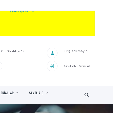
686 86 44
(wp)
Giriş edilməyib...
Daxil ol
/
Çıxış et
TERİALLAR
SAYTA AİD