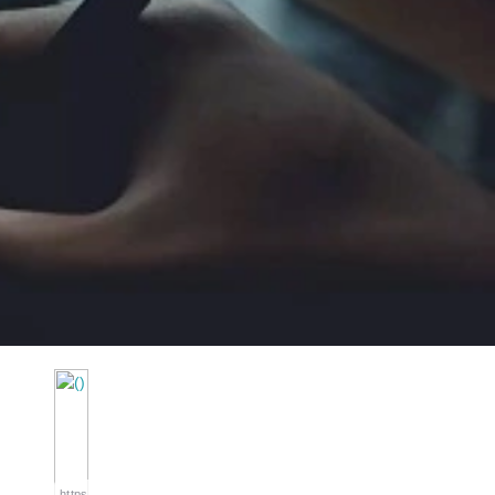
https://wa.me/994552244433