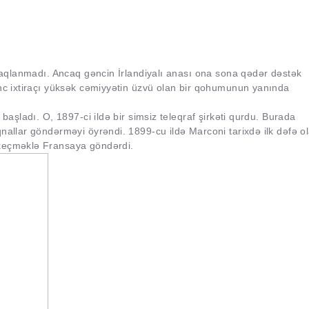
maraqlanmadı. Ancaq gəncin İrlandiyalı anası ona sona qədər dəstək
ənc ixtiraçı yüksək cəmiyyətin üzvü olan bir qohumunun yanında
 başladı. O, 1897-ci ildə bir simsiz teleqraf şirkəti qurdu. Burada
nallar göndərməyi öyrəndi. 1899-cu ildə Marconi tarixdə ilk dəfə o
 keçməklə Fransaya göndərdi.