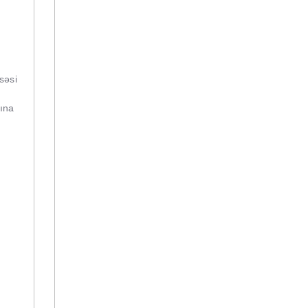
səsi
şına