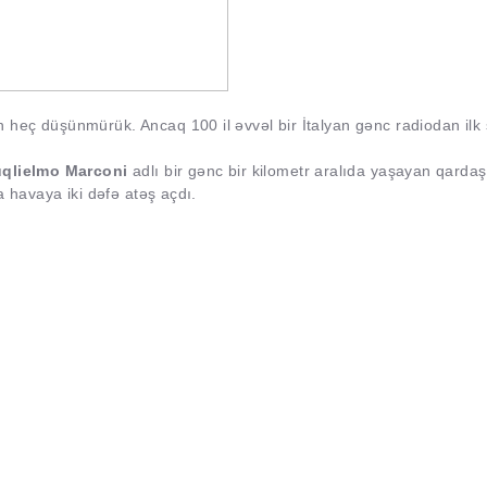
heç düşünmürük. Ancaq 100 il əvvəl bir İtalyan gənc radiodan ilk 
qlielmo Marconi
adlı bir gənc bir kilometr aralıda yaşayan qarda
a havaya iki dəfə atəş açdı.