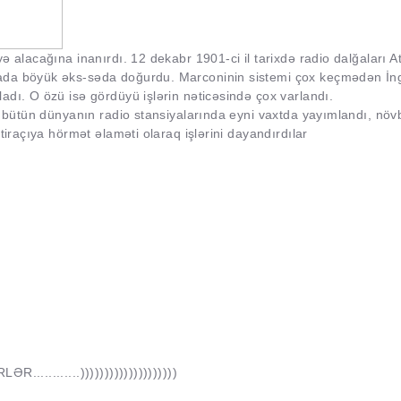
 alacağına inanırdı. 12 dekabr 1901-ci il tarixdə radio dalğaları At
ada böyük əks-səda doğurdu. Marconinin sistemi çox keçmədən İng
adı. O özü isə gördüyü işlərin nəticəsində çox varlandı.
i bütün dünyanın radio stansiyalarında eyni vaxtda yayımlandı, növ
tiraçıya hörmət əlaməti olaraq işlərini dayandırdılar
...........))))))))))))))))))))