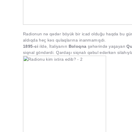
Radionun nə qədər böyük bir icad olduğu haqda bu gün 
aldıqda heç kəs qulaqlarına inanmamışdı.
1895-ci
ildə, İtaliyanın
Boloqna
şəhərində yaşayan
Qu
siqnal göndərdi. Qardaşı siqnalı qəbul edərkən silahıyl