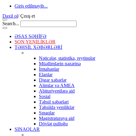
Giriş edilməyib...
Daxil ol
/
Çıxış et
Search...
ƏSAS SƏHİFƏ
SON YENİLİKLƏR
TƏHSİL XƏBƏRLƏRİ
Nəticələr, statistika, reytinqlər
Müəllimlərin nəzərinə
İmtahanlar
Elanlar
Digər xəbərlər
Alimlər və AMEA
Abituriyentlərə aid
Sosial
Təhsil xəbərləri
Təhsildə yeniliklər
Sınaqlar
Magistraturaya aid
Dövlət qulluğu
SINAQLAR