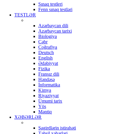
Sınaq testleri
Fenn sınaq testləri
TESTLƏR
Azərbaycan dili
Azərbaycan tarixi
Biologiya
Cəbr
Coğrafiya
Deutsch
English
Ədəbiyyat
Fizika
Fransız dili
Həndəsə
İnformatika
Kimya
Riyaziyyat
Ümumi tarix
Yös
Məntiq
XƏBƏRLƏR
Şagirdlərin istirahəti
Təhsil xəbərləri