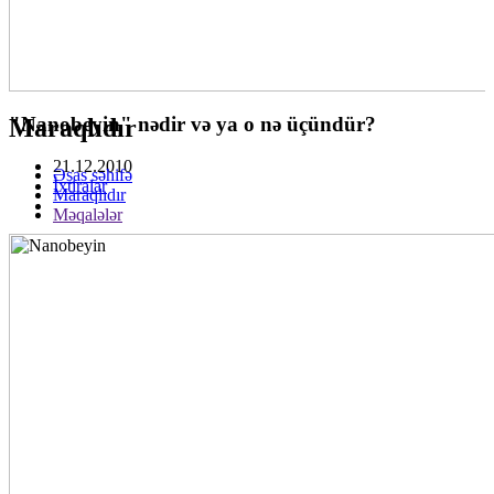
"Nanobeyin" nədir və ya o nə üçündür?
Maraqlıdır
21.12.2010
Əsas səhifə
İxtiralar
Maraqlıdır
Məqalələr