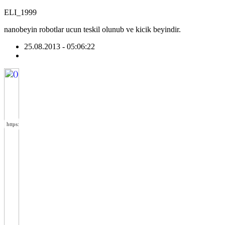
ELI_1999
nanobeyin robotlar ucun teskil olunub ve kicik beyindir.
25.08.2013 - 05:06:22
https://wa.me/994552244433