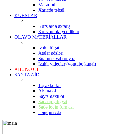
Maraqlıdır
Xaricdə təhsil
KURSLAR
Kurslarda axtarış
Kurslardakı yeniliklər
ƏLAVƏ MATERİALLAR
İzahlı lügət
Atalar sözləri
Sualın cavabını yaz
İzahlı videolar (youtube kanal)
ABUNƏ OL
SAYTA AİD
Təşəkkürlər
Abunə ol
Sayta daxil ol
Sadə qeydiyyat
Sadə loqin forması
Haqqımızda