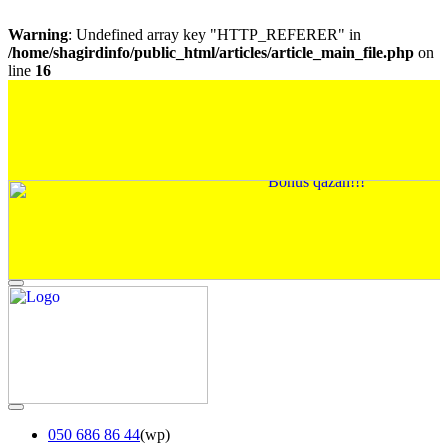
Warning
: Undefined array key "HTTP_REFERER" in
/home/shagirdinfo/public_html/articles/article_main_file.php
on
line
16
050 686 86 44
(wp)