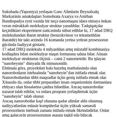
Sukubada (Yaponiya) yerləşən Gənc Alimlərin Beynəlxalq
Mərkəzinin əməkdaşları Somobrata Axarya və Anirban
Bandiopadya eyni vaxtda bir neçə nanomaşını idarə etməyə imkan
verən mürəkkəb molekulyar struktur yaradıblar. Tədqiqatçılar
keçirdikləri eksperiment nəticəsində sübut ediblər ki, 17 ədəd DRQ
molekulundan ibarət struktur (benzokvinon və tetrametildən
ibarətdir) bir takt ərzində 16 komanda yerinə yetirən prosessorun
gücündə fəaliyyət göstərir.
17 ədəd DRQ molekulu 4 milyarddan artıq müxtəlif kombinasiya
kodlaşdıra bilən molekulyar maşın formasına salına bilər. Alınan
molekulyar strukturun ölçüsü – cəmi 2 nanometrdir. Bu işləyən
"nanobeynin" dünyada ilk nümunəsidir.
Ehtimala görə, proyektləri hələ hazırlıq mərhələsində olan
nanorobotların istehsalında "nanobeyin"dən istifadə etmək olar.
Nanorobotlardan tibbi məqsədlər üçün geniş istifadə etmək olar.
Xüsusilə də, onlar tibbi preparatları insan orqanizminin dərmanlara
ehtiyacı olan hissələrinə çatdıra bilərdilər. Ancaq nanorobotlar
nəzarət tələb edirlər, və onlara proqram yerləşdirmək üçün
"nanobeyin" tələb olunur.
Ancaq nanorobotlar kəşf olunana qədər alimlər əldə olunmuş
nailiyyətlərdən müasir kompüterlər üçün yüksək səmərəli
prosessorların istehsalı zamanı istifadə etmək fikrindədirlər. Onlar
artıq gələcəyin prosessorunun əsasını təşkil edə biləcək