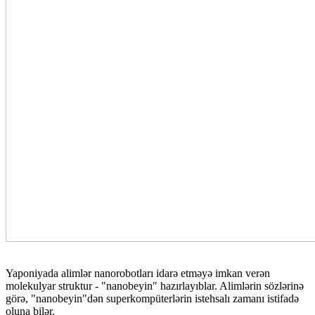
Yaponiyada alimlər nanorobotları idarə etməyə imkan verən
molekulyar struktur - "nanobeyin" hazırlayıblar. Alimlərin sözlərinə
görə, "nanobeyin"dən superkompüterlərin istehsalı zamanı istifadə
oluna bilər.