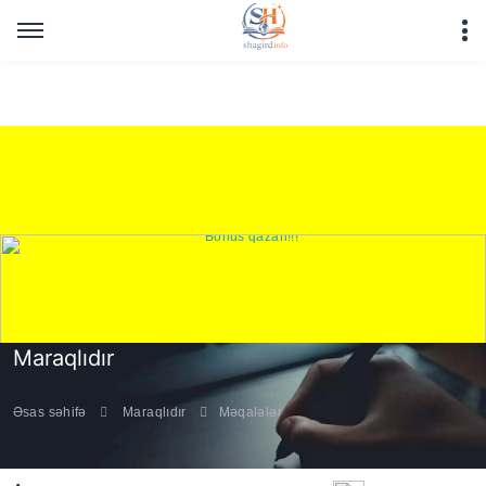
Warning
: Undefined array key "HTTP_REFERER" in
/home/shagirdinfo/public_html/articles/article_main_file.php
on line
16
Maraqlıdır
Əsas səhifə
Maraqlıdır
Məqalələr