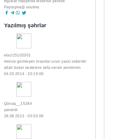
əşyalar haqqında təsəvvür yaradır.
Paylaşmağı unutma
Yazılmış şəhrlər
elaci25102001
mence gormeyen insanlar ucun yaxsi xeberdir
allah butun xestelere sefa versin ammiinnn
04.03.2014 - 20:19:08
Qonaq__15284
yaxwidi
28.08.2013 - 05:50:08