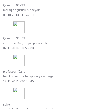
Qonaq__91239
maraq dogurucu bir seydir
09.10.2013 - 13:47:01
Qonaq__31579
çox gözəl.Bu çox yaxşı ir icaddır.
02.11.2013 - 16:22:33
professor_Xalid
beli.korlarin da haqqi var yasamaga.
12.11.2013 - 20:46:45
saire