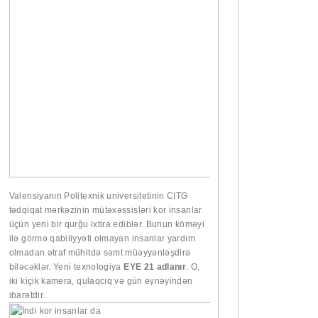
Valensiyanın Politexnik universitetinin CITG
tədqiqat mərkəzinin mütəxəssisləri kor insanlar
üçün yeni bir qurğu ixtira ediblər. Bunun köməyi
ilə görmə qabiliyyəti olmayan insanlar yardım
olmadan ətraf mühitdə səmt müəyyənləşdirə
biləcəklər. Yeni texnologiya
EYE 21 adlanır
. O,
iki kiçik kamera, qulaqcıq və gün eynəyindən
ibarətdir.