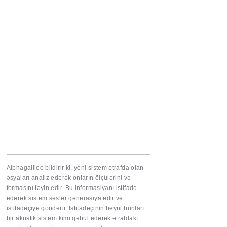
Alphagalileo
bildirir ki, yeni sistem ətrafda olan
əşyaları analiz edərək onların ölçülərini və
formasını təyin edir. Bu informasiyanı istifadə
edərək sistem səslər generasiya edir və
istifadəçiyə göndərir. İstifadəçinin beyni bunları
bir akustik sistem kimi qəbul edərək ətrafdakı