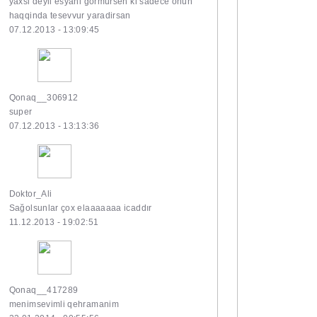
yaxsi deyil esyani gormursen ki sadece onun
haqqinda tesevvur yaradirsan
07.12.2013 - 13:09:45
Qonaq__306912
super
07.12.2013 - 13:13:36
Doktor_Ali
Sağolsunlar çox elaaaaaaa icaddır
11.12.2013 - 19:02:51
Qonaq__417289
menimsevimli qehramanim