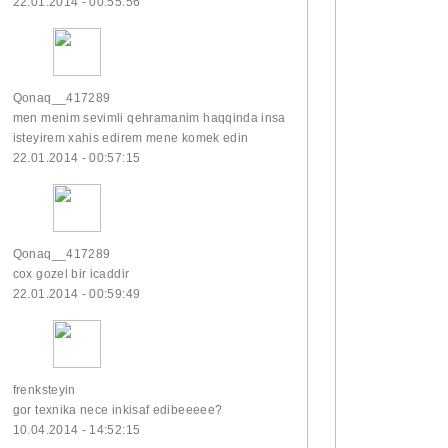
22.01.2014 - 00:55:56
Qonaq__417289
men menim sevimli qehramanim haqqinda insa
isteyirem xahis edirem mene komek edin
22.01.2014 - 00:57:15
Qonaq__417289
cox gozel bir icaddir
22.01.2014 - 00:59:49
frenksteyin
gor texnika nece inkisaf edibeeeee?
10.04.2014 - 14:52:15