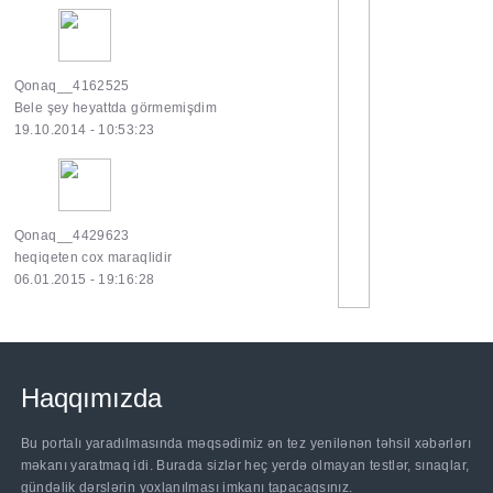
Qonaq__4162525
Bele şey heyattda görmemişdim
19.10.2014 - 10:53:23
Qonaq__4429623
heqiqeten cox maraqlidir
06.01.2015 - 19:16:28
Haqqımızda
Bu portalı yaradılmasında məqsədimiz ən tez yenilənən təhsil xəbərlərı
məkanı yaratmaq idi. Burada sizlər heç yerdə olmayan testlər, sınaqlar,
gündəlik dərslərin yoxlanılması imkanı tapacaqsınız.