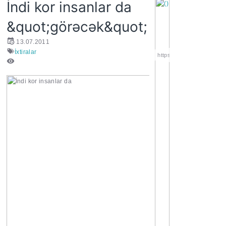
İndi kor insanlar da
&quot;görəcək&quot;
13.07.2011
İxtiralar
https://wa.me/994552244