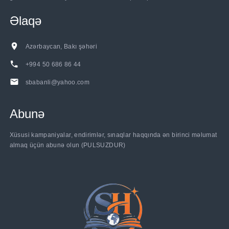
Əlaqə
Azərbaycan, Bakı şəhəri
+994 50 686 86 44
sbabanli@yahoo.com
Abunə
......
Xüsusi kampaniyalar, endirimlər, sınaqlar haqqında ən birinci məlumat
almaq üçün abunə olun (PULSUZDUR)