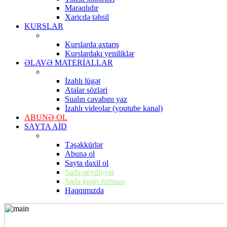
Maraqlıdır
Xaricdə təhsil
KURSLAR
Kurslarda axtarış
Kurslardakı yeniliklər
ƏLAVƏ MATERİALLAR
İzahlı lügət
Atalar sözləri
Sualın cavabını yaz
İzahlı videolar (youtube kanal)
ABUNƏ OL
SAYTA AİD
Təşəkkürlər
Abunə ol
Sayta daxil ol
Sadə qeydiyyat
Sadə loqin forması
Haqqımızda