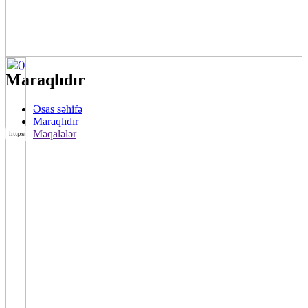
Maraqlıdır
Əsas səhifə
Maraqlıdır
Məqalələr
https://wa.me/994552244433