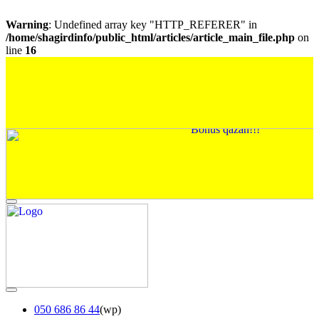
Warning
: Undefined array key "HTTP_REFERER" in
/home/shagirdinfo/public_html/articles/article_main_file.php
on
line
16
050 686 86 44
(wp)