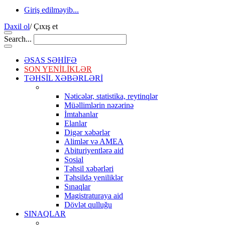
Giriş edilməyib...
Daxil ol
/
Çıxış et
Search...
ƏSAS SƏHİFƏ
SON YENİLİKLƏR
TƏHSİL XƏBƏRLƏRİ
Nəticələr, statistika, reytinqlər
Müəllimlərin nəzərinə
İmtahanlar
Elanlar
Digər xəbərlər
Alimlər və AMEA
Abituriyentlərə aid
Sosial
Təhsil xəbərləri
Təhsildə yeniliklər
Sınaqlar
Magistraturaya aid
Dövlət qulluğu
SINAQLAR