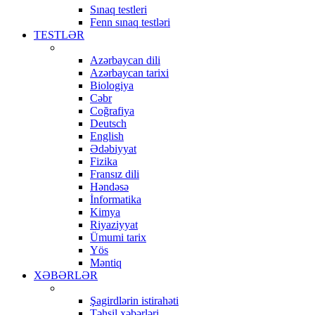
Sınaq testleri
Fenn sınaq testləri
TESTLƏR
Azərbaycan dili
Azərbaycan tarixi
Biologiya
Cəbr
Coğrafiya
Deutsch
English
Ədəbiyyat
Fizika
Fransız dili
Həndəsə
İnformatika
Kimya
Riyaziyyat
Ümumi tarix
Yös
Məntiq
XƏBƏRLƏR
Şagirdlərin istirahəti
Təhsil xəbərləri