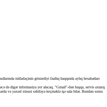
llarında istifadəçinin göstərdiyi fəallıq haqqında aylıq hesabatları
cə də digər informasiya yer alacaq. "Gmail"-dən başqa, servis axtarış
iyalarda və yaxud xüsusi səhifəyə keçməklə işə sala bilər. Bundan sonra