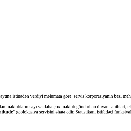
aytına istinadən verdiyi məlumata görə, servis korporasiyanın bəzi məhsu
lən məktubların sayı və daha çox məktub göndərilən ünvan sahibləri, elə
atitude
" geolokasiya servisini əhatə edir. Statistikanı istifadəçi funks