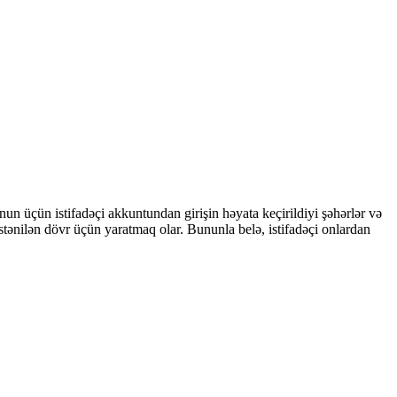
n üçün istifadəçi akkuntundan girişin həyata keçirildiyi şəhərlər və
istənilən dövr üçün yaratmaq olar. Bununla belə, istifadəçi onlardan