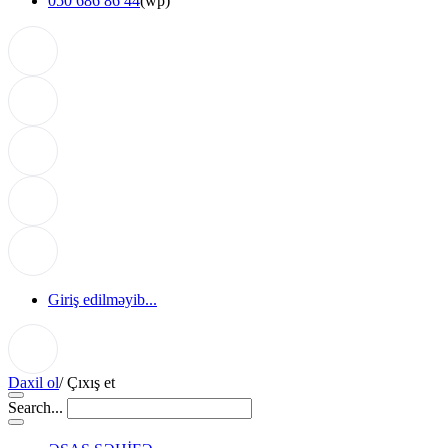
050 686 86 44
(wp)
Giriş edilməyib...
Daxil ol
/
Çıxış et
Search...