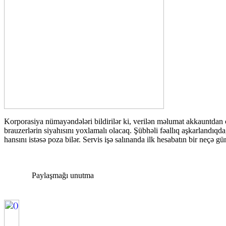
Korporasiya nümayəndələri bildirilər ki, verilən məlumat akkauntdan 
brauzerlərin siyahısını yoxlamalı olacaq. Şübhəli fəallıq aşkarlandıqd
hansını istəsə poza bilər. Servis işə salınanda ilk hesabatın bir neçə g
Paylaşmağı unutma