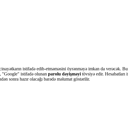
cinayətkarın istifadə edib-etməməsini öyrənməyə imkan da verəcək. Bunu
a, "Google" istifadə olunan
parolu dəyişməyi
tövsiyə edir. Hesabatları 
ündən sonra hazır olacağı barədə məlumat göstərilir.