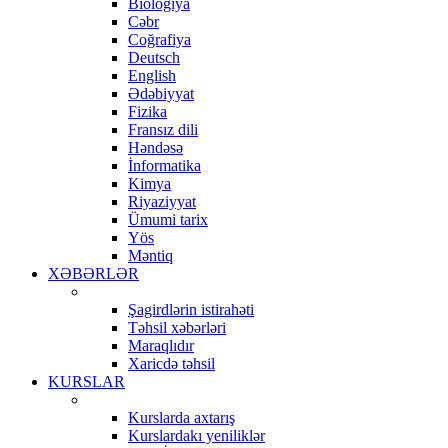
Biologiya
Cəbr
Coğrafiya
Deutsch
English
Ədəbiyyat
Fizika
Fransız dili
Həndəsə
İnformatika
Kimya
Riyaziyyat
Ümumi tarix
Yös
Məntiq
XƏBƏRLƏR
Şagirdlərin istirahəti
Təhsil xəbərləri
Maraqlıdır
Xaricdə təhsil
KURSLAR
Kurslarda axtarış
Kurslardakı yeniliklər