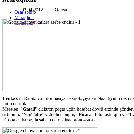
Qarışıq
03.04.2012
Əsas səhifə
Maraqlıdır
Məqalələr
Lent.az
-ın Rabitə və İnformasiya Texnologiyaları Nazirliyinin rəsmi s
tərtib edəcək.
Məsələn, "
Gmail
" elektron poçtu üçün hesabat dövrü ərzində göndəri
sistemini, "
YouTube
" videohostinqini, "
Picasa
" fotohostinqini və "
L
"Google" hər ay hesabata dair istinad göndərəcək.