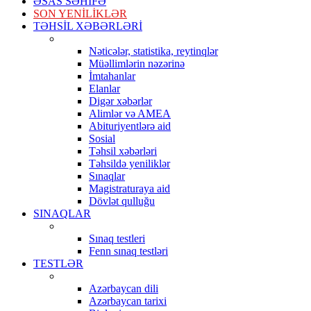
ƏSAS SƏHİFƏ
SON YENİLİKLƏR
TƏHSİL XƏBƏRLƏRİ
Nəticələr, statistika, reytinqlər
Müəllimlərin nəzərinə
İmtahanlar
Elanlar
Digər xəbərlər
Alimlər və AMEA
Abituriyentlərə aid
Sosial
Təhsil xəbərləri
Təhsildə yeniliklər
Sınaqlar
Magistraturaya aid
Dövlət qulluğu
SINAQLAR
Sınaq testleri
Fenn sınaq testləri
TESTLƏR
Azərbaycan dili
Azərbaycan tarixi