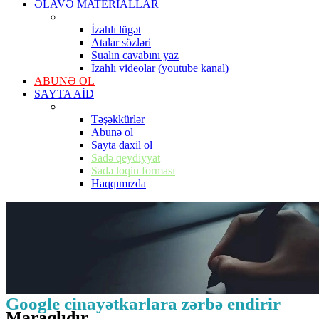
ƏLAVƏ MATERİALLAR
İzahlı lügət
Atalar sözləri
Sualın cavabını yaz
İzahlı videolar (youtube kanal)
ABUNƏ OL
SAYTA AİD
Təşəkkürlər
Abunə ol
Sayta daxil ol
Sadə qeydiyyat
Sadə loqin forması
Haqqımızda
Google cinayətkarlara zərbə endirir
Maraqlıdır