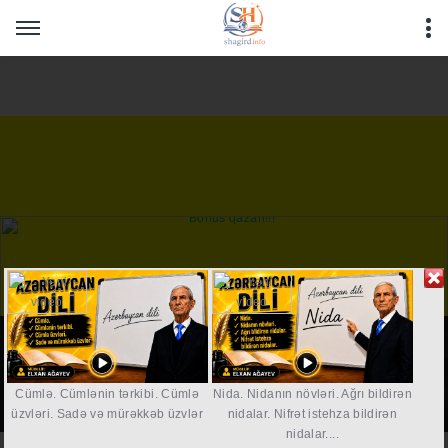
Warning
: Undefined array key "HTTP_REFERER" in
/home/shagirdinfo/public_html/articles/article_main_file.php
on line
16
Maraqlıdır
Əsas səhifə
Maraqlıdır
Məqalələr
Cümlə. Cümlənin tərkibi. Cümlə
Nida. Nidanın növləri. Ağrı bildirən
üzvləri. Sadə və mürəkkəb üzvlər
nidalar. Nifrət istehza bildirən
nidalar....