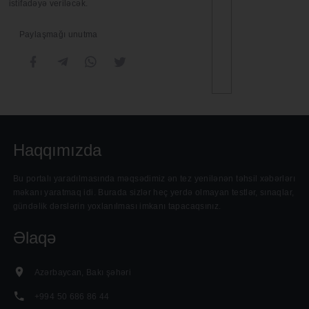
istifadəyə veriləcək.
Paylaşmağı unutma
Haqqımızda
Bu portalı yaradılmasında məqsədimiz ən tez yenilənən təhsil xəbərlərı
məkanı yaratmaq idi. Burada sizlər heç yerdə olmayan testlər, sınaqlar,
gündəlik dərslərin yoxlanılması imkanı tapacaqsınız.
Əlaqə
Azərbaycan, Bakı şəhəri
+994 50 686 86 44