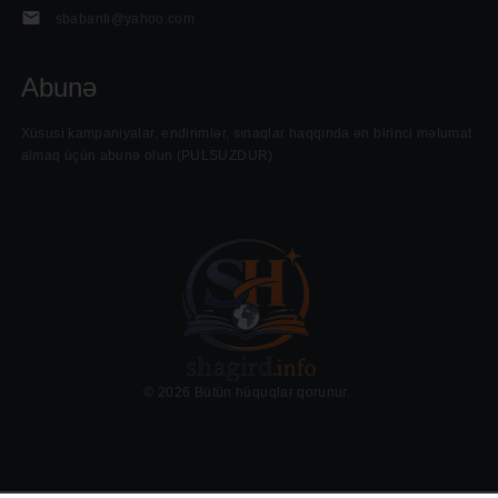
sbabanli@yahoo.com
Abunə
......
Xüsusi kampaniyalar, endirimlər, sınaqlar haqqında ən birinci məlumat
almaq üçün abunə olun (PULSUZDUR)
©
2026
Bütün hüquqlar qorunur.