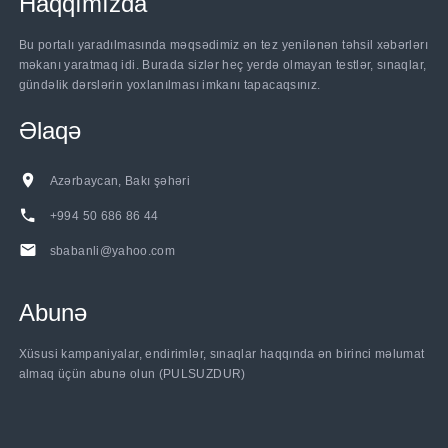
Haqqımızda
Bu portalı yaradılmasında məqsədimiz ən tez yenilənən təhsil xəbərlərı
məkanı yaratmaq idi. Burada sizlər heç yerdə olmayan testlər, sınaqlar,
gündəlik dərslərin yoxlanılması imkanı tapacaqsınız.
Əlaqə
Azərbaycan, Bakı şəhəri
+994 50 686 86 44
sbabanli@yahoo.com
Abunə
Xüsusi kampaniyalar, endirimlər, sınaqlar haqqında ən birinci məlumat
almaq üçün abunə olun (PULSUZDUR)