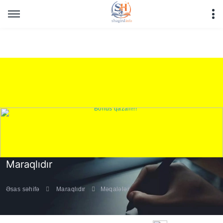
Warning
: Undefined array key "HTTP_REFERER" in
/home/shagirdinfo/public_html/articles/article_main_file.php
on line
16
Maraqlıdır
Əsas səhifə
Maraqlıdır
Məqalələr