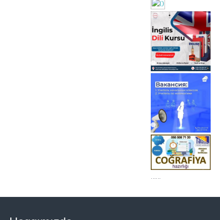
https://wa.me/994552244
......