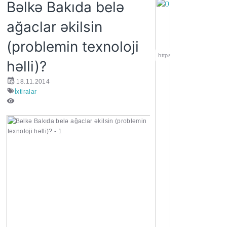
Bəlkə Bakıda belə
ağaclar əkilsin
(problemin texnoloji
https://wa.me/994552244
həlli)?
18.11.2014
İxtiralar