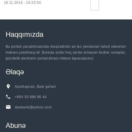
18.11.2014 - 16:33:54
Haqqımızda
Bu portalı yaradılmasında məqsədimiz ən tez yenilənən təhsil xəbərlərı
məkanı yaratmaq idi. Burada sizlər heç yerdə olmayan testlər, sınaqlar,
gündəlik dərslərin yoxlanılması imkanı tapacaqsınız.
Əlaqə
Azərbaycan, Bakı şəhəri
+994 50 686 86 44
sbabanli@yahoo.com
Abunə
......