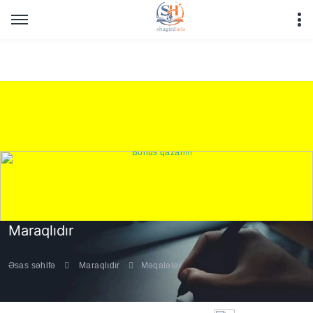
Warning
: Undefined array key "HTTP_REFERER" in
/home/shagirdinfo/public_html/articles/article_main_file.php
on line
16
Maraqlıdır
Əsas səhifə
Maraqlıdır
Məqalələr