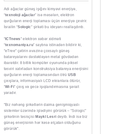
Adi ağaclar günəş işığını kimyəvi enerjiyə,
“
texnoloji ağaclar
” isə məsələn, elektron
qurğuların enerji toplaması üçün enerjiyə çevirir.
İsrailin “
Sologic
” şirkəti bu ideyanı reallaşdırıb.
"
ICTnews
" elektron xəbər xidməti
“
texnomaniya.ru
” saytına istinadən bildirir ki,
"eTree" çətirin əvəzinə çoxsaylı günəş
batareyalarını dəstəkləyən metal gövdədən
ibarətdir. 8 bitlik kompüter oyununda piksel
təsviri xatırladan konstruksiya batareya enerjisini
qurğuların enerji toplamasından ötrü
USB
çıxışlara, informasiyalı LCD ekranlara ötürür,
“
Wi
-
Fi
” çıxış və gecə işıqlandırmasına şərait
yaradır.
"Biz nəhəng şirkətlərin daima genişmiqyaslı
sistemlər üzərində işlədiyini görürük – “Sologic”
şirkətinin təsisçisi
Maykl Lesri
deyib. İndi isə biz
günəş enerjisinin hər kəsə əlçatan olduğunu
görürük".