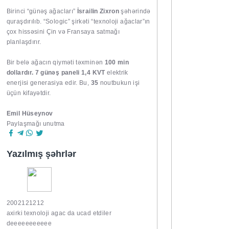
Birinci “günəş ağacları”
İsrailin Zixron
şəhərində
quraşdırılıb. “Sologic” şirkəti “texnoloji ağaclar”ın
çox hissəsini Çin və Fransaya satmağı
planlaşdırır.
Bir belə ağacın qiyməti təxminən
100 min
dollardır. 7 günəş paneli 1,4 KVT
elektrik
enerjisi generasiya edir. Bu,
35
noutbukun işi
üçün kifayətdir.
Emil Hüseynov
Paylaşmağı unutma
Yazılmış şəhrlər
2002121212
axirki texnoloji agac da ucad etdiler
deeeeeeeeeee