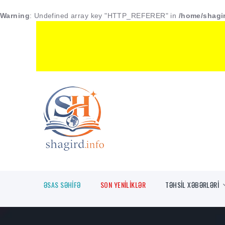
Warning
: Undefined array key "HTTP_REFERER" in
/home/shagir
ƏSAS SƏHİFƏ
SON YENİLİKLƏR
TƏHSİL XƏBƏRLƏRİ