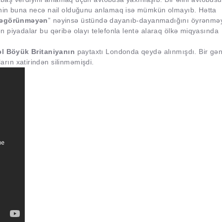
inin buna necə nail olduğunu anlamaq isə mümkün olmayıb. Hətta
əgörünməyən
” nəyinsə üstündə dayanıb-dayanmadığını öyrənmə
 piyadalar bu qəribə olayı telefonla lentə alaraq ölkə miqyasında
vəl Böyük Britaniyanın
paytaxtı Londonda qeydə alınmışdı. Bir gən
rın xatirindən silinməmişdi.