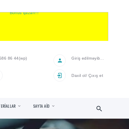
686 86 44
(wp)
Giriş edilməyib...
Daxil ol
/
Çıxış et
TERİALLAR
SAYTA AİD