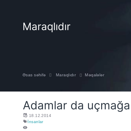
Maraqlıdır
Əsas səhifə
Maraqlıdır
Məqalələr
Adamlar da uçmağa 
18.12.2014
İnsanlar