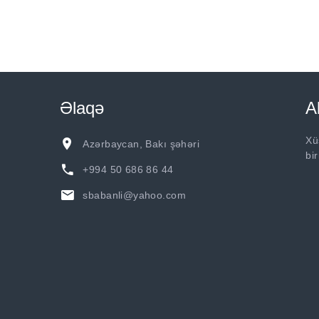
Əlaqə
A
Xü
Azərbaycan, Bakı şəhəri
bi
+994 50 686 86 44
sbabanli@yahoo.com