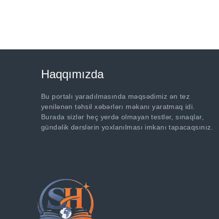
Haqqımızda
Bu portalı yaradılmasında məqsədimiz ən tez
yenilənən təhsil xəbərlərı məkanı yaratmaq idi.
Burada sizlər heç yerdə olmayan testlər, sınaqlar,
gündəlik dərslərin yoxlanılması imkanı tapacaqsınız.