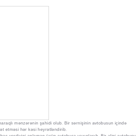
raqlı mənzərənin şahidi olub. Bir sərnişinin avtobusun içində
 etməsi hər kəsi heyrətləndirib.
nə baş verdiyini anlamaq üçün avtobusa yaxınlaşıb. Bir əlini avtobus