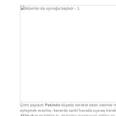
Çinin paytaxtı
Pekində
küçədə hərəkət edən sakinlər ma
əyləşmək əvəzinə, kənarda sanki havada uçaraq hərəkət
ATVxəbər.az
bildirir ki, gözlərinə inanmayan çinlilər 