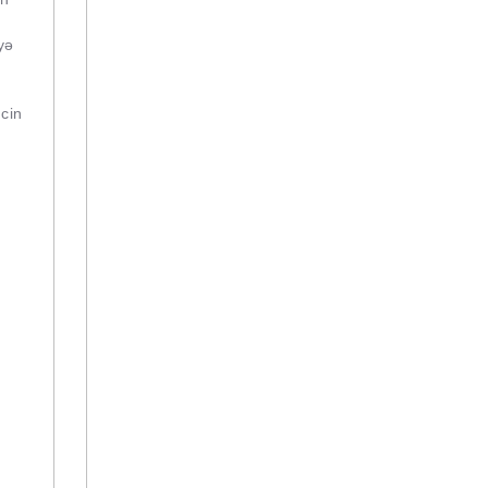
yə
cin