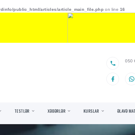
dinfo/public_html/articles/article_main_file.php
on line
16
050 
TESTLƏR
XƏBƏRLƏR
KURSLAR
ƏLAVƏ MA