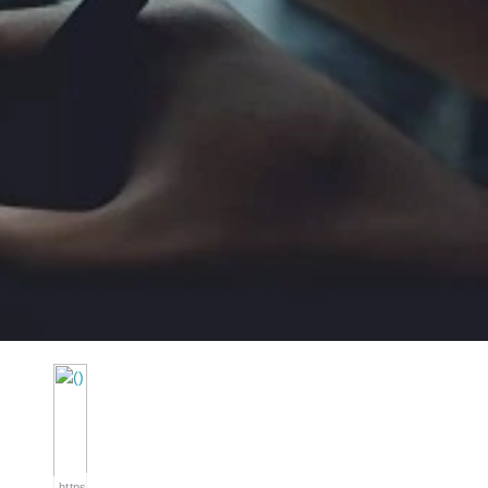
https://wa.me/994552244433