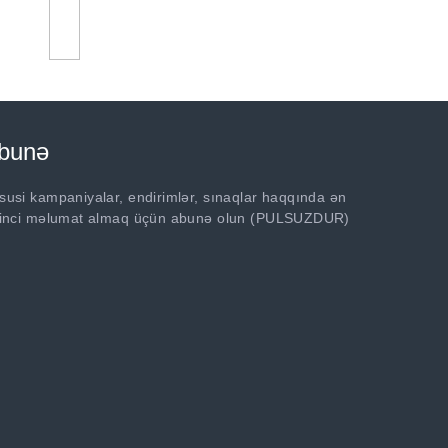
bunə
susi kampaniyalar, endirimlər, sınaqlar haqqında ən
rinci məlumat almaq üçün abunə olun (PULSUZDUR)