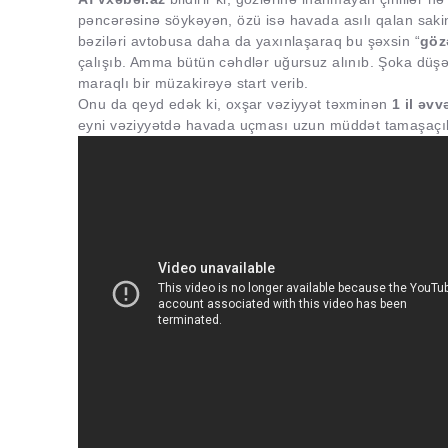
pəncərəsinə söykəyən, özü isə havada asılı qalan sak
bəziləri avtobusa daha da yaxınlaşaraq bu şəxsin “
göz
çalışıb. Amma bütün cəhdlər uğursuz alınıb. Şoka düşən
maraqlı bir müzakirəyə start verib.
Onu da qeyd edək ki, oxşar vəziyyət təxminən
1 il əv
eyni vəziyyətdə havada uçması uzun müddət tamaşaçıla