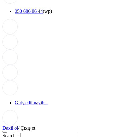
050 686 86 44
(wp)
Giriş edilməyib...
Daxil ol
/
Çıxış et
Search...