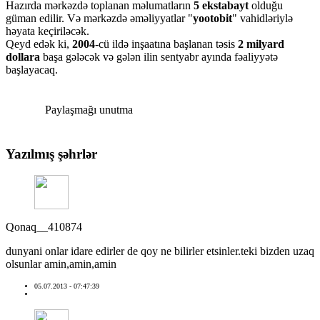
Hazırda mərkəzdə toplanan məlumatların
5 ekstabayt
olduğu
güman edilir. Və mərkəzdə əməliyyatlar "
yootobit
" vahidləriylə
həyata keçiriləcək.
Qeyd edək ki,
2004
-cü ildə inşaatına başlanan təsis
2 milyard
dollara
başa gələcək və gələn ilin sentyabr ayında fəaliyyətə
başlayacaq.
Paylaşmağı unutma
Yazılmış şəhrlər
Qonaq__410874
dunyani onlar idare edirler de qoy ne bilirler etsinler.teki bizden uzaq
olsunlar amin,amin,amin
05.07.2013 - 07:47:39