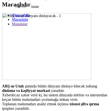
Maraqlıdır
İxtiralar
10.09.2012
Əsas səhifə
Maraqlıdır
Məqalələr
ABŞ-ın Utah
ştatında bütün dünyanı dinləyə biləcək nəhəng
dinləmə və kəşfiyyat
mərkəzi
yaradılır.
Xeberler.az xəbər verir ki, bu sistem dünyada telefon və internetdən
keçən bütün məlumatları yoxlamağa imkan verir.
Toplanan məlumatları analiz etmək üçünsə
xüsusi şifrə qırma
qrupları yaradılıb.