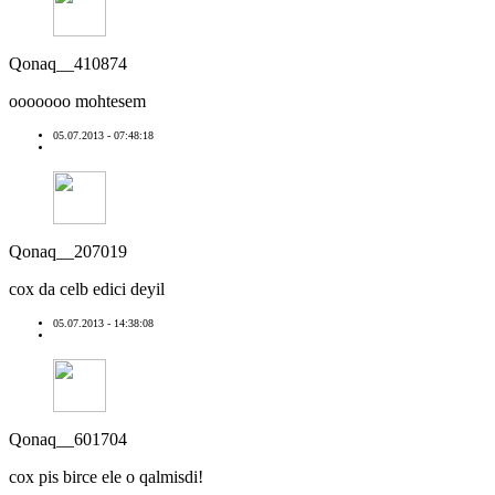
Qonaq__410874
ooooooo mohtesem
05.07.2013 - 07:48:18
Qonaq__207019
cox da celb edici deyil
05.07.2013 - 14:38:08
Qonaq__601704
cox pis birce ele o qalmisdi!