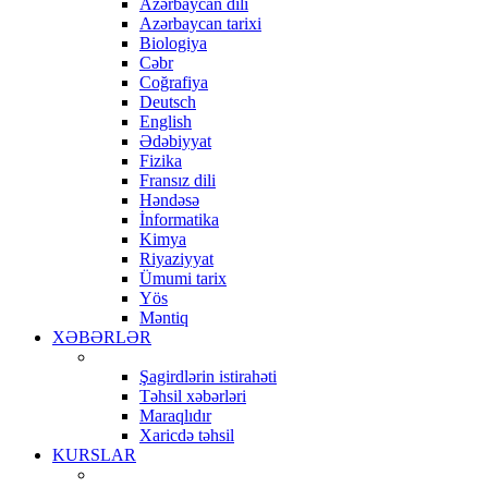
Azərbaycan dili
Azərbaycan tarixi
Biologiya
Cəbr
Coğrafiya
Deutsch
English
Ədəbiyyat
Fizika
Fransız dili
Həndəsə
İnformatika
Kimya
Riyaziyyat
Ümumi tarix
Yös
Məntiq
XƏBƏRLƏR
Şagirdlərin istirahəti
Təhsil xəbərləri
Maraqlıdır
Xaricdə təhsil
KURSLAR