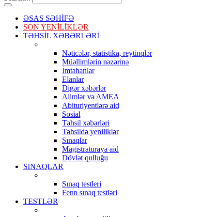
ƏSAS SƏHİFƏ
SON YENİLİKLƏR
TƏHSİL XƏBƏRLƏRİ
Nəticələr, statistika, reytinqlər
Müəllimlərin nəzərinə
İmtahanlar
Elanlar
Digər xəbərlər
Alimlər və AMEA
Abituriyentlərə aid
Sosial
Təhsil xəbərləri
Təhsildə yeniliklər
Sınaqlar
Magistraturaya aid
Dövlət qulluğu
SINAQLAR
Sınaq testleri
Fenn sınaq testləri
TESTLƏR