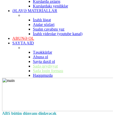
Kurslarda axtarış
Kurslardakı yeniliklər
ƏLAVƏ MATERİALLAR
İzahlı lügət
Atalar sözləri
Sualın cavabını yaz
İzahlı videolar (youtube kanal)
ABUNƏ OL
SAYTA AİD
Təşəkkürlər
Abunə ol
Sayta daxil ol
Sadə qeydiyyat
Sadə loqin forması
Haqqımızda
ABŞ bütün dünyanı dinləyəcək