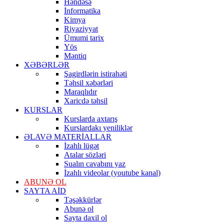
Həndəsə
İnformatika
Kimya
Riyaziyyat
Ümumi tarix
Yös
Məntiq
XƏBƏRLƏR
Şagirdlərin istirahəti
Təhsil xəbərləri
Maraqlıdır
Xaricdə təhsil
KURSLAR
Kurslarda axtarış
Kurslardakı yeniliklər
ƏLAVƏ MATERİALLAR
İzahlı lügət
Atalar sözləri
Sualın cavabını yaz
İzahlı videolar (youtube kanal)
ABUNƏ OL
SAYTA AİD
Təşəkkürlər
Abunə ol
Sayta daxil ol