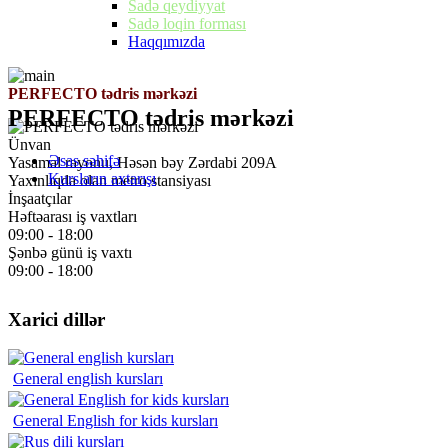
Sadə qeydiyyat
Sadə loqin forması
Haqqımızda
PERFECTO tədris mərkəzi
PERFECTO tədris mərkəzi
Ünvan
Əsas səhifə
Yasamal rayonu, Həsən bəy Zərdabi 209A
Kursların axtarışı
Yaxınlıqda olan metro stansiyası
İnşaatçılar
Həftəarası iş vaxtları
09:00 - 18:00
Şənbə günü iş vaxtı
09:00 - 18:00
Xarici dillər
General english kursları
General English for kids kursları