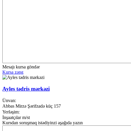
Mesajı kursa göndər
Kursa zəng
Ayles tədris mərkəzi
Ünvan:
Abbas Mirzə Şərifzadə küç 157
Yerləşim:
İnşaatçılar m/st
Kursdan soruşmaq istədiyinzi aşağıda yazın