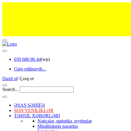
050 686 86 44
(wp)
Giriş edilməyib...
Daxil ol
/
Çıxış et
Search...
ƏSAS SƏHİFƏ
SON YENİLİKLƏR
TƏHSİL XƏBƏRLƏRİ
Nəticələr, statistika, reytinqlər
Müəllimlərin nəzərinə