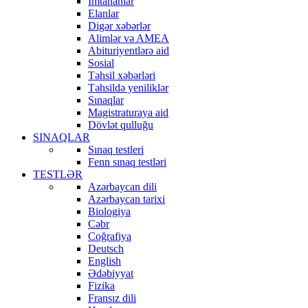
İmtahanlar
Elanlar
Digər xəbərlər
Alimlər və AMEA
Abituriyentlərə aid
Sosial
Təhsil xəbərləri
Təhsildə yeniliklər
Sınaqlar
Magistraturaya aid
Dövlət qulluğu
SINAQLAR
Sınaq testleri
Fenn sınaq testləri
TESTLƏR
Azərbaycan dili
Azərbaycan tarixi
Biologiya
Cəbr
Coğrafiya
Deutsch
English
Ədəbiyyat
Fizika
Fransız dili