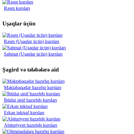
Rəsm kursları
Uşaqlar üçün
Rəsm (Uşaqlar üçün) kursları
Şahmat (Uşaqlar üçün) kursları
Şagird və tələbələrə aid
Məktəbəqədər hazırlıq kursları
İbtidai sinif hazırlığı kursları
Erkən inkişaf kursları
Abituriyent hazırlığı kursları