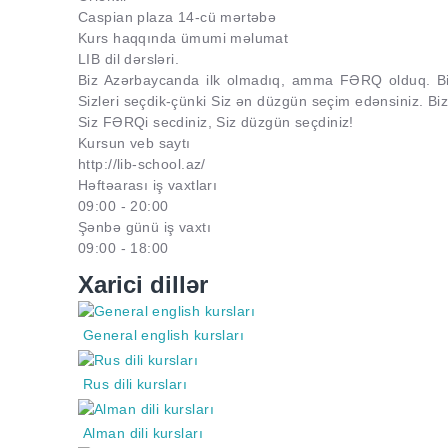
Caspian plaza 14-cü mərtəbə
Kurs haqqında ümumi məlumat
LIB dil dərsləri.
Biz Azərbaycanda ilk olmadıq, amma FƏRQ olduq. Biz di
Sizleri seçdik-çünki Siz ən düzgün seçim edənsiniz. Biz 
Siz FƏRQi secdiniz, Siz düzgün seçdiniz!
Kursun veb saytı
http://lib-school.az/
Həftəarası iş vaxtları
09:00 - 20:00
Şənbə günü iş vaxtı
09:00 - 18:00
Xarici dillər
General english kursları
Rus dili kursları
Alman dili kursları