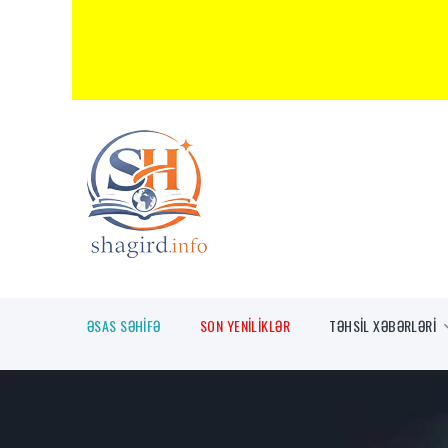
ƏSAS SƏHİFƏ
SON YENİLİKLƏR
TƏHSİL XƏBƏRLƏRİ