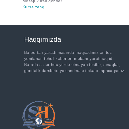
Mesajı kursa göndər
Kursa zəng
Haqqımızda
Bu portalı yaradılmasında məqsədimiz ən tez
yenilənən təhsil xəbərlərı məkanı yaratmaq idi.
Burada sizlər heç yerdə olmayan testlər, sınaqlar,
gündəlik dərslərin yoxlanılması imkanı tapacaqsınız.