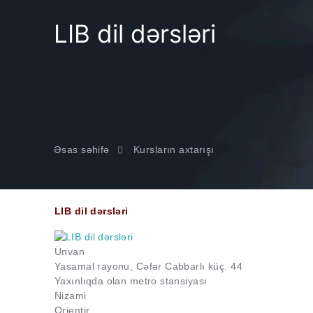
LIB dil dərsləri
Əsas səhifə
Kursların axtarışı
LIB dil dərsləri
Ünvan
Yasamal rayonu, Cəfər Cabbarlı küç. 44
Yaxınlıqda olan metro stansiyası
Nizami
Orientir