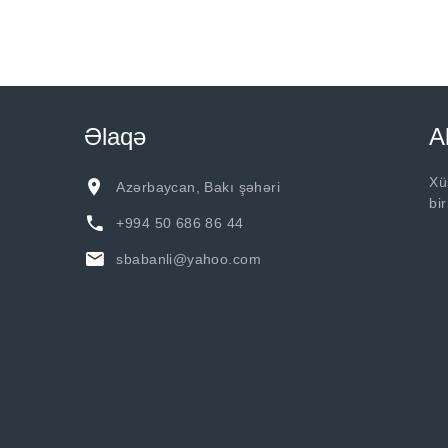
Əlaqə
A
Xü
Azərbaycan, Bakı şəhəri
bi
+994 50 686 86 44
sbabanli@yahoo.com