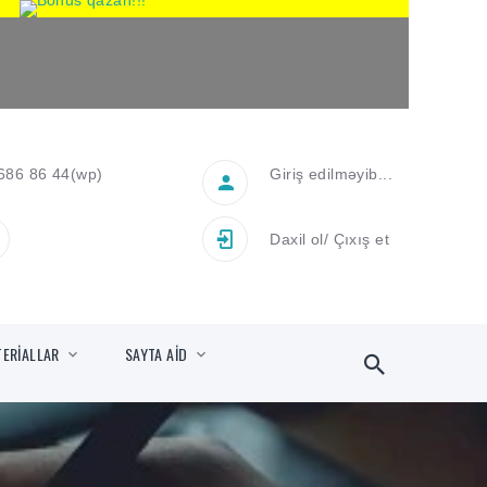
686 86 44
(wp)
Giriş edilməyib...
Daxil ol
/
Çıxış et
TERİALLAR
SAYTA AİD