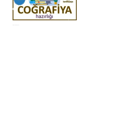
......