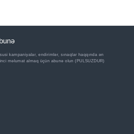
bunə
susi kampaniyalar, endirimlər, sınaqlar haqqında ən
rinci məlumat almaq üçün abunə olun (PULSUZDUR)