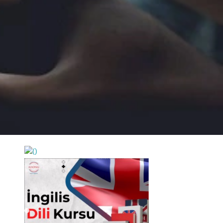
https://wa.me/994552244433