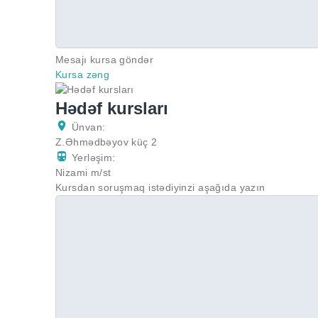
Mesajı kursa göndər
Kursa zəng
Hədəf kursları
Ünvan:
Z.Əhmədbəyov küç 2
Yerləşim:
Nizami m/st
Kursdan soruşmaq istədiyinzi aşağıda yazın