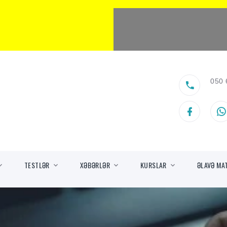
050 
TESTLƏR
XƏBƏRLƏR
KURSLAR
ƏLAVƏ MA