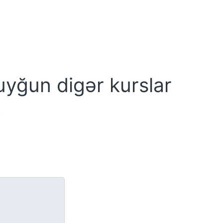
uyğun digər kurslar
g