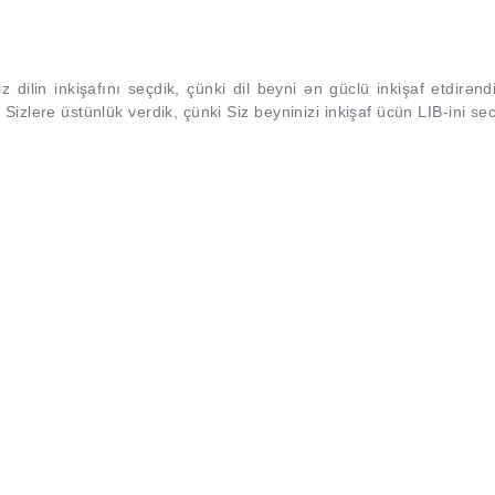
lin inkişafını seçdik, çünki dil beyni ən güclü inkişaf etdirəndi
Sizlere üstünlük verdik, çünki Siz beyninizi inkişaf ücün LIB-ini sec