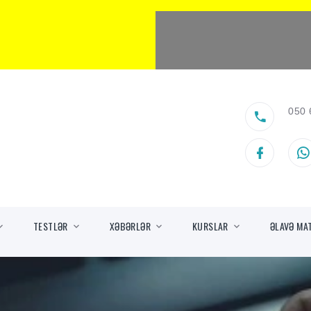
050 
TESTLƏR
XƏBƏRLƏR
KURSLAR
ƏLAVƏ MA