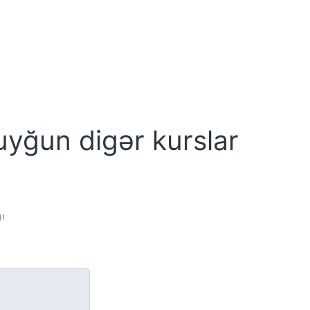
uyğun digər kurslar
ğı