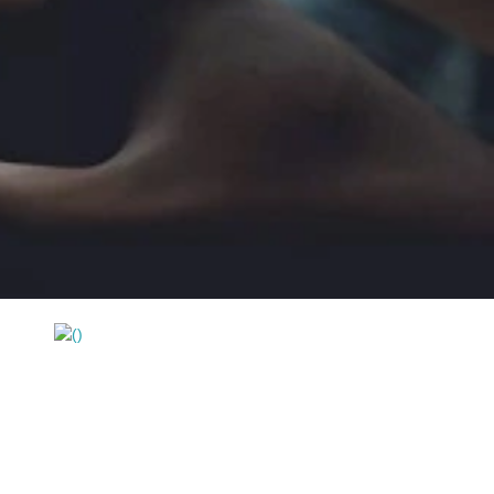
https://wa.me/994552244433