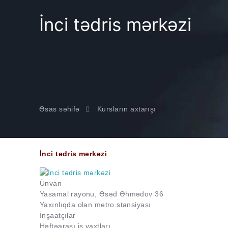
İnci tədris mərkəzi
Əsas səhifə
Kursların axtarışı
İnci tədris mərkəzi
Ünvan
Yasamal rayonu, Əsəd Əhmədov 36
Yaxınlıqda olan metro stansiyası
İnşaatçılar
Həftəarası iş vaxtları