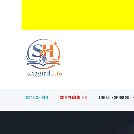
ƏSAS SƏHİFƏ
SON YENİLİKLƏR
TƏHSİL XƏBƏRLƏRİ