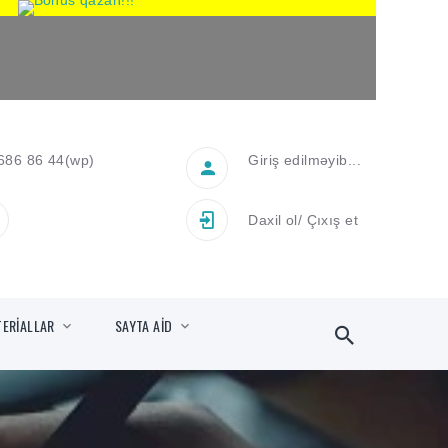
686 86 44
(wp)
Giriş edilməyib...
Daxil ol
/
Çıxış et
TERİALLAR
SAYTA AİD