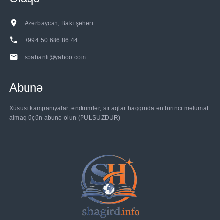
Azərbaycan, Bakı şəhəri
+994 50 686 86 44
sbabanli@yahoo.com
Abunə
Xüsusi kampaniyalar, endirimlər, sınaqlar haqqında ən birinci məlumat
almaq üçün abunə olun (PULSUZDUR)