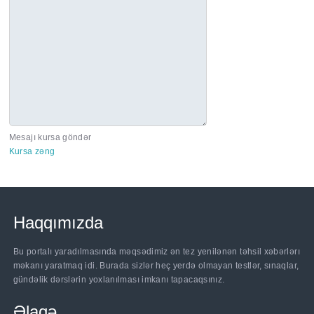
Mesajı kursa göndər
Kursa zəng
Haqqımızda
Bu portalı yaradılmasında məqsədimiz ən tez yenilənən təhsil xəbərlərı
məkanı yaratmaq idi. Burada sizlər heç yerdə olmayan testlər, sınaqlar,
gündəlik dərslərin yoxlanılması imkanı tapacaqsınız.
Əlaqə