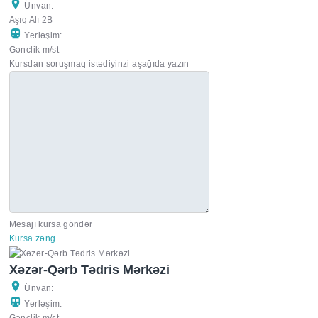
Ünvan:
Aşıq Alı 2B
Yerləşim:
Gənclik m/st
Kursdan soruşmaq istədiyinzi aşağıda yazın
Mesajı kursa göndər
Kursa zəng
Xəzər-Qərb Tədris Mərkəzi
Ünvan:
Yerləşim:
Gənclik m/st