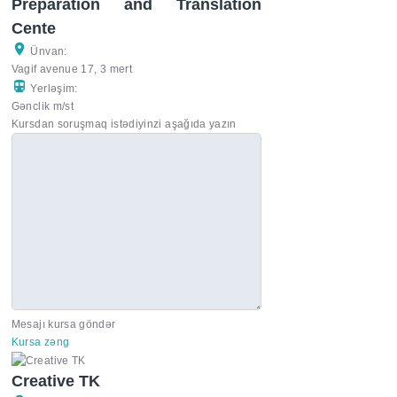
Preparation and Translation
Cente
Ünvan:
Vagif avenue 17, 3 mert
Yerləşim:
Gənclik m/st
Kursdan soruşmaq istədiyinzi aşağıda yazın
Mesajı kursa göndər
Kursa zəng
Creative TK