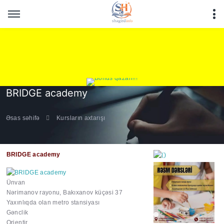
BRIDGE academy
Əsas səhifə
Kursların axtarışı
BRIDGE academy
Ünvan
Nərimanov rayonu, Bakıxanov küçəsi 37
Yaxınlıqda olan metro stansiyası
https://wa.me/994552244
Gənclik
Orientir