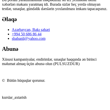
xəbərlərı məkanı yaratmaq idi. Burada sizlər heç yerdə olmayan
testlər, sınaqlar, gündəlik dərslərin yoxlanılması imkanı tapacaqsınız.
Əlaqə
Azərbaycan, Bakı şəhəri
+994 50 686 86 44
sbabanli@yahoo.com
Abunə
Xüsusi kampaniyalar, endirimlər, sınaqlar haqqında ən birinci
məlumat almaq üçün abunə olun (PULSUZDUR)
©
Bütün hüquqlar qorunur.
kurslar_axtarish