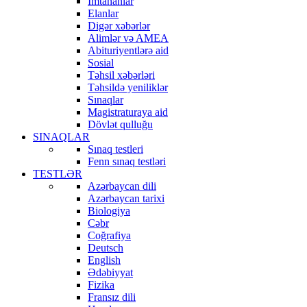
İmtahanlar
Elanlar
Digər xəbərlər
Alimlər və AMEA
Abituriyentlərə aid
Sosial
Təhsil xəbərləri
Təhsildə yeniliklər
Sınaqlar
Magistraturaya aid
Dövlət qulluğu
SINAQLAR
Sınaq testleri
Fenn sınaq testləri
TESTLƏR
Azərbaycan dili
Azərbaycan tarixi
Biologiya
Cəbr
Coğrafiya
Deutsch
English
Ədəbiyyat
Fizika
Fransız dili