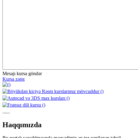
Mesajı kursa göndər
Kursa zəng
......
https://wa.me/994552244433
Haqqımızda
Bu portalı yaradılmasında məqsədimiz ən tez yenilənən təhsil