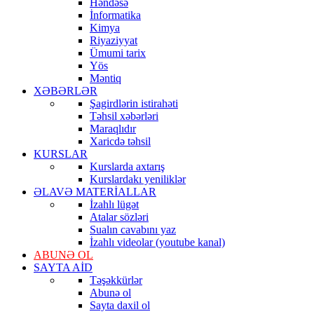
Həndəsə
İnformatika
Kimya
Riyaziyyat
Ümumi tarix
Yös
Məntiq
XƏBƏRLƏR
Şagirdlərin istirahəti
Təhsil xəbərləri
Maraqlıdır
Xaricdə təhsil
KURSLAR
Kurslarda axtarış
Kurslardakı yeniliklər
ƏLAVƏ MATERİALLAR
İzahlı lügət
Atalar sözləri
Sualın cavabını yaz
İzahlı videolar (youtube kanal)
ABUNƏ OL
SAYTA AİD
Təşəkkürlər
Abunə ol
Sayta daxil ol