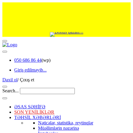
050 686 86 44
(wp)
Giriş edilməyib...
Daxil ol
/
Çıxış et
Search...
ƏSAS SƏHİFƏ
SON YENİLİKLƏR
TƏHSİL XƏBƏRLƏRİ
Nəticələr, statistika, reytinqlər
Müəllimlərin nəzərinə