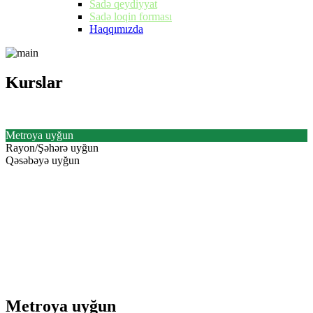
Sadə qeydiyyat
Sadə loqin forması
Haqqımızda
Kurslar
Kurslar
Metroya uyğun
Rayon/Şəhərə uyğun
Qəsəbəyə uyğun
Metroya uyğun