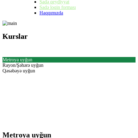
Sadə qeydiyyat
Sadə loqin forması
Haqqımızda
Kurslar
Kurslar
Metroya uyğun
Rayon/Şəhərə uyğun
Qəsəbəyə uyğun
Metroya uyğun