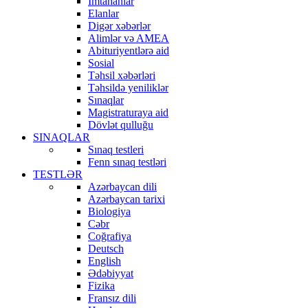
İmtahanlar
Elanlar
Digər xəbərlər
Alimlər və AMEA
Abituriyentlərə aid
Sosial
Təhsil xəbərləri
Təhsildə yeniliklər
Sınaqlar
Magistraturaya aid
Dövlət qulluğu
SINAQLAR
Sınaq testleri
Fenn sınaq testləri
TESTLƏR
Azərbaycan dili
Azərbaycan tarixi
Biologiya
Cəbr
Coğrafiya
Deutsch
English
Ədəbiyyat
Fizika
Fransız dili