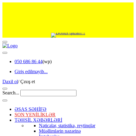
050 686 86 44
(wp)
Giriş edilməyib...
Daxil ol
/
Çıxış et
Search...
ƏSAS SƏHİFƏ
SON YENİLİKLƏR
TƏHSİL XƏBƏRLƏRİ
Nəticələr, statistika, reytinqlər
Müəllimlərin nəzərinə