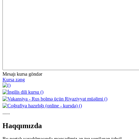
Mesajı kursa göndər
Kursa zəng
......
https://wa.me/994552244433
Haqqımızda
Bu portalı yaradılmasında məqsədimiz ən tez yenilənən təhsil