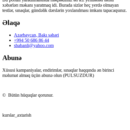
xəbərlərı məkanı yaratmaq idi. Burada sizlər heç yerdə olmayan
testlər, sınaqlar, gündəlik dərslərin yoxlanılması imkanı tapacaqsınız.
Əlaqə
Azərbaycan, Bakı şəhəri
+994 50 686 86 44
sbabanli@yahoo.com
Abunə
Xüsusi kampaniyalar, endirimlər, sınaqlar haqqında ən birinci
məlumat almaq üçün abunə olun (PULSUZDUR)
©
Bütün hüquqlar qorunur.
kurslar_axtarish