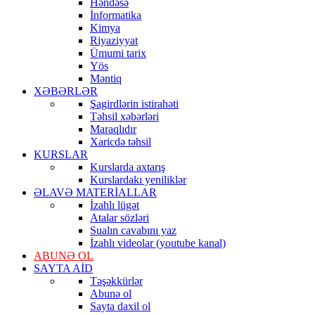
Həndəsə
İnformatika
Kimya
Riyaziyyat
Ümumi tarix
Yös
Məntiq
XƏBƏRLƏR
Şagirdlərin istirahəti
Təhsil xəbərləri
Maraqlıdır
Xaricdə təhsil
KURSLAR
Kurslarda axtarış
Kurslardakı yeniliklər
ƏLAVƏ MATERİALLAR
İzahlı lügət
Atalar sözləri
Sualın cavabını yaz
İzahlı videolar (youtube kanal)
ABUNƏ OL
SAYTA AİD
Təşəkkürlər
Abunə ol
Sayta daxil ol