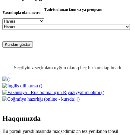
Tədris olunan fənn və ya proqram
Yaxınlıqda olan metro
Seçdiyiniz seçimlərə uyğun olaraq heç bir kurs tapılmadı
......
https://wa.me/994552244433
Haqqımızda
Bu portalı yaradılmasında məqsədimiz ən tez yenilənən təhsil