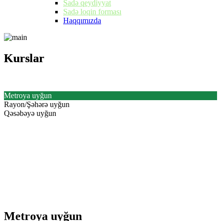
Sadə qeydiyyat
Sadə loqin forması
Haqqımızda
Kurslar
Kurslar
Metroya uyğun
Rayon/Şəhərə uyğun
Qəsəbəyə uyğun
Metroya uyğun