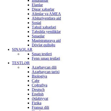
İmtahanlar
Elanlar
Digər xəbərlər
Alimlər və AMEA
Abituriyentlərə aid
Sosial
Təhsil xəbərləri
Təhsildə yeniliklər
Sınaqlar
Magistraturaya aid
Dövlət qulluğu
SINAQLAR
Sınaq testleri
Fenn sınaq testləri
TESTLƏR
Azərbaycan dili
Azərbaycan tarixi
Biologiya
Cəbr
Coğrafiya
Deutsch
English
Ədəbiyyat
Fizika
Fransız dili