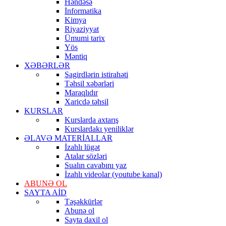
Həndəsə
İnformatika
Kimya
Riyaziyyat
Ümumi tarix
Yös
Məntiq
XƏBƏRLƏR
Şagirdlərin istirahəti
Təhsil xəbərləri
Maraqlıdır
Xaricdə təhsil
KURSLAR
Kurslarda axtarış
Kurslardakı yeniliklər
ƏLAVƏ MATERİALLAR
İzahlı lügət
Atalar sözləri
Sualın cavabını yaz
İzahlı videolar (youtube kanal)
ABUNƏ OL
SAYTA AİD
Təşəkkürlər
Abunə ol
Sayta daxil ol