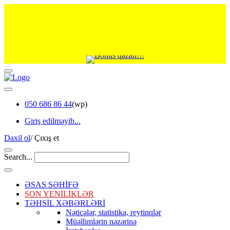
050 686 86 44
(wp)
Giriş edilməyib...
Daxil ol
/
Çıxış et
Search...
ƏSAS SƏHİFƏ
SON YENİLİKLƏR
TƏHSİL XƏBƏRLƏRİ
Nəticələr, statistika, reytinqlər
Müəllimlərin nəzərinə