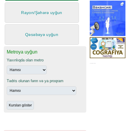
Rayon/Şəhərə uyğun
Qəsəbəyə uyğun
Metroya uyğun
Yaxınlıqda olan metro
......
Tədris olunan fənn və ya proqram