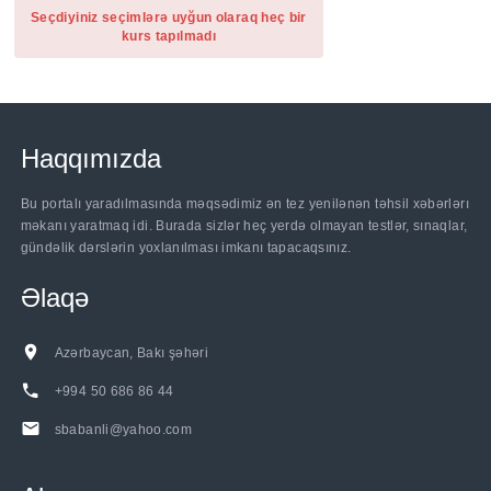
Seçdiyiniz seçimlərə uyğun olaraq heç bir
kurs tapılmadı
Haqqımızda
Bu portalı yaradılmasında məqsədimiz ən tez yenilənən təhsil xəbərlərı
məkanı yaratmaq idi. Burada sizlər heç yerdə olmayan testlər, sınaqlar,
gündəlik dərslərin yoxlanılması imkanı tapacaqsınız.
Əlaqə
Azərbaycan, Bakı şəhəri
+994 50 686 86 44
sbabanli@yahoo.com