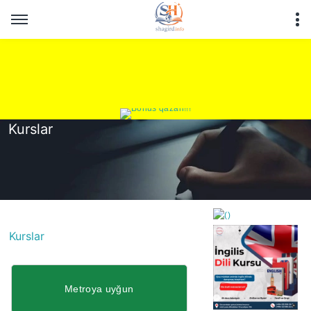
Kurslar
Kurslar
https://wa.me/994552244
Metroya uyğun