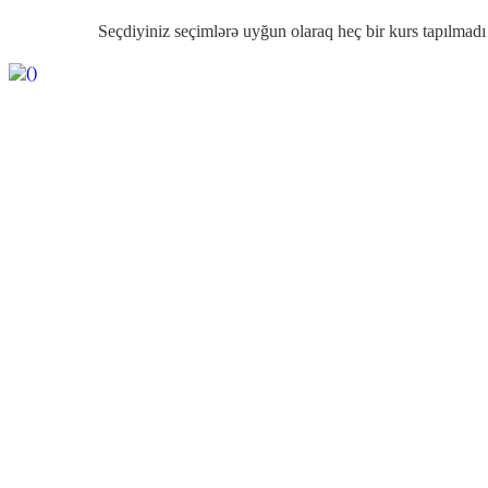
Seçdiyiniz seçimlərə uyğun olaraq heç bir kurs tapılmadı
......
https://wa.me/994552244433
Haqqımızda
Bu portalı yaradılmasında məqsədimiz ən tez yenilənən təhsil xəbərlərı
Əlaqə
Azərbaycan, Bakı şəhəri
+994 50 686 86 44
sbabanli@yahoo.com
Abunə
Xüsusi kampaniyalar, endirimlər, sınaqlar haqqında ən birinci mə