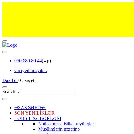
050 686 86 44
(wp)
Giriş edilməyib...
Daxil ol
/
Çıxış et
Search...
ƏSAS SƏHİFƏ
SON YENİLİKLƏR
TƏHSİL XƏBƏRLƏRİ
Nəticələr, statistika, reytinqlər
Müəllimlərin nəzərinə