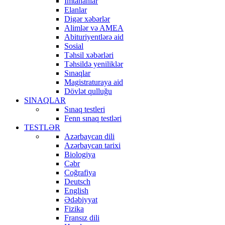
İmtahanlar
Elanlar
Digər xəbərlər
Alimlər və AMEA
Abituriyentlərə aid
Sosial
Təhsil xəbərləri
Təhsildə yeniliklər
Sınaqlar
Magistraturaya aid
Dövlət qulluğu
SINAQLAR
Sınaq testleri
Fenn sınaq testləri
TESTLƏR
Azərbaycan dili
Azərbaycan tarixi
Biologiya
Cəbr
Coğrafiya
Deutsch
English
Ədəbiyyat
Fizika
Fransız dili