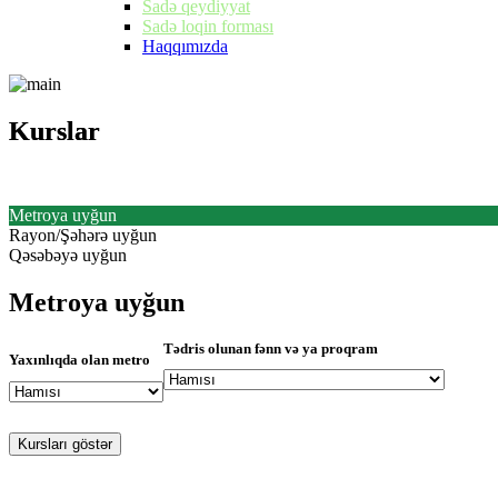
Sadə qeydiyyat
Sadə loqin forması
Haqqımızda
Kurslar
Kurslar
Metroya uyğun
Rayon/Şəhərə uyğun
Qəsəbəyə uyğun
Metroya uyğun
Tədris olunan fənn və ya proqram
Yaxınlıqda olan metro