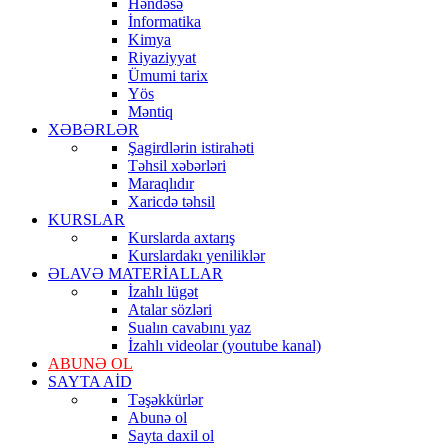
Həndəsə
İnformatika
Kimya
Riyaziyyat
Ümumi tarix
Yös
Məntiq
XƏBƏRLƏR
Şagirdlərin istirahəti
Təhsil xəbərləri
Maraqlıdır
Xaricdə təhsil
KURSLAR
Kurslarda axtarış
Kurslardakı yeniliklər
ƏLAVƏ MATERİALLAR
İzahlı lügət
Atalar sözləri
Sualın cavabını yaz
İzahlı videolar (youtube kanal)
ABUNƏ OL
SAYTA AİD
Təşəkkürlər
Abunə ol
Sayta daxil ol