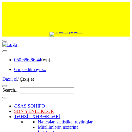
050 686 86 44
(wp)
Giriş edilməyib...
Daxil ol
/
Çıxış et
Search...
ƏSAS SƏHİFƏ
SON YENİLİKLƏR
TƏHSİL XƏBƏRLƏRİ
Nəticələr, statistika, reytinqlər
Müəllimlərin nəzərinə