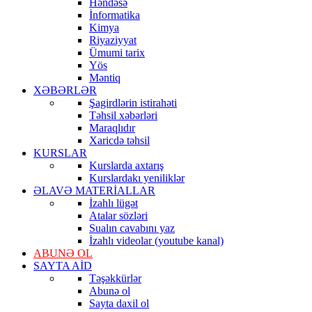
Həndəsə
İnformatika
Kimya
Riyaziyyat
Ümumi tarix
Yös
Məntiq
XƏBƏRLƏR
Şagirdlərin istirahəti
Təhsil xəbərləri
Maraqlıdır
Xaricdə təhsil
KURSLAR
Kurslarda axtarış
Kurslardakı yeniliklər
ƏLAVƏ MATERİALLAR
İzahlı lügət
Atalar sözləri
Sualın cavabını yaz
İzahlı videolar (youtube kanal)
ABUNƏ OL
SAYTA AİD
Təşəkkürlər
Abunə ol
Sayta daxil ol