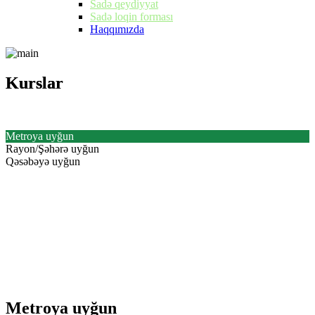
Sadə qeydiyyat
Sadə loqin forması
Haqqımızda
Kurslar
Kurslar
Metroya uyğun
Rayon/Şəhərə uyğun
Qəsəbəyə uyğun
Metroya uyğun