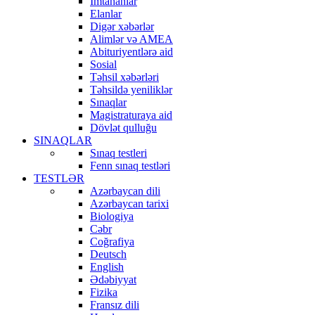
İmtahanlar
Elanlar
Digər xəbərlər
Alimlər və AMEA
Abituriyentlərə aid
Sosial
Təhsil xəbərləri
Təhsildə yeniliklər
Sınaqlar
Magistraturaya aid
Dövlət qulluğu
SINAQLAR
Sınaq testleri
Fenn sınaq testləri
TESTLƏR
Azərbaycan dili
Azərbaycan tarixi
Biologiya
Cəbr
Coğrafiya
Deutsch
English
Ədəbiyyat
Fizika
Fransız dili