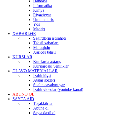
Həndəsə
İnformatika
Kimya
Riyaziyyat
Ümumi tarix
Yös
Məntiq
XƏBƏRLƏR
Şagirdlərin istirahəti
Təhsil xəbərləri
Maraqlıdır
Xaricdə təhsil
KURSLAR
Kurslarda axtarış
Kurslardakı yeniliklər
ƏLAVƏ MATERİALLAR
İzahlı lügət
Atalar sözləri
Sualın cavabını yaz
İzahlı videolar (youtube kanal)
ABUNƏ OL
SAYTA AİD
Təşəkkürlər
Abunə ol
Sayta daxil ol