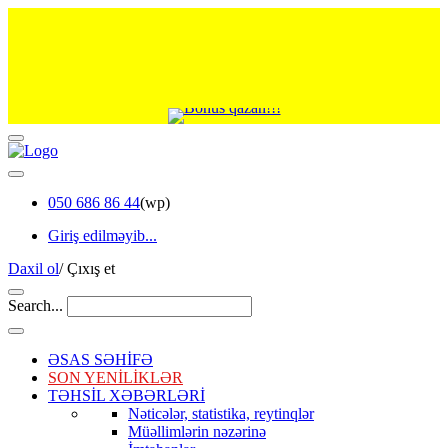
050 686 86 44
(wp)
Giriş edilməyib...
Daxil ol
/
Çıxış et
Search...
ƏSAS SƏHİFƏ
SON YENİLİKLƏR
TƏHSİL XƏBƏRLƏRİ
Nəticələr, statistika, reytinqlər
Müəllimlərin nəzərinə