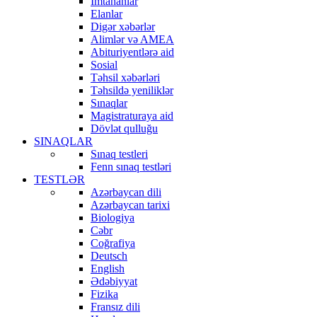
İmtahanlar
Elanlar
Digər xəbərlər
Alimlər və AMEA
Abituriyentlərə aid
Sosial
Təhsil xəbərləri
Təhsildə yeniliklər
Sınaqlar
Magistraturaya aid
Dövlət qulluğu
SINAQLAR
Sınaq testleri
Fenn sınaq testləri
TESTLƏR
Azərbaycan dili
Azərbaycan tarixi
Biologiya
Cəbr
Coğrafiya
Deutsch
English
Ədəbiyyat
Fizika
Fransız dili