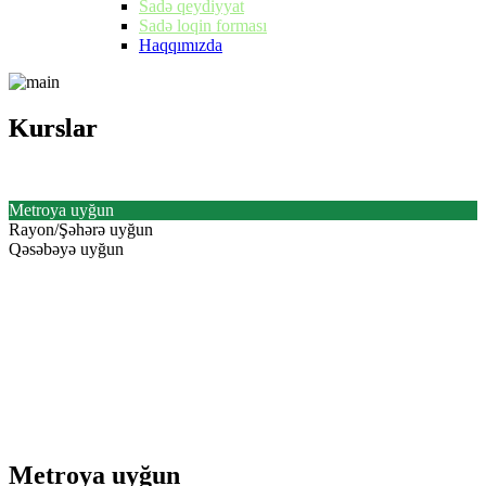
Sadə qeydiyyat
Sadə loqin forması
Haqqımızda
Kurslar
Kurslar
Metroya uyğun
Rayon/Şəhərə uyğun
Qəsəbəyə uyğun
Metroya uyğun