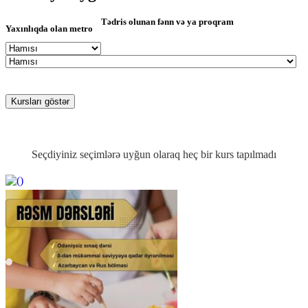
Tədris olunan fənn və ya proqram
Yaxınlıqda olan metro
Seçdiyiniz seçimlərə uyğun olaraq heç bir kurs tapılmadı
https://wa.me/994552244433