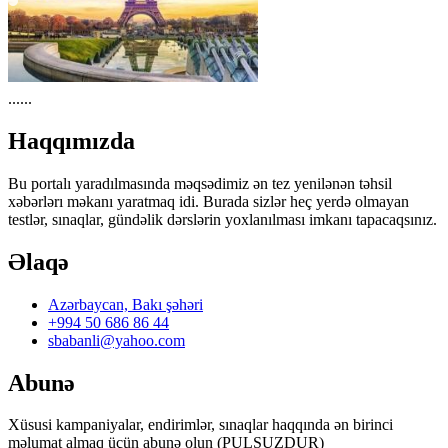
......
Haqqımızda
Bu portalı yaradılmasında məqsədimiz ən tez yenilənən təhsil
xəbərlərı məkanı yaratmaq idi. Burada sizlər heç yerdə olmayan
testlər, sınaqlar, gündəlik dərslərin yoxlanılması imkanı tapacaqsınız.
Əlaqə
Azərbaycan, Bakı şəhəri
+994 50 686 86 44
sbabanli@yahoo.com
Abunə
Xüsusi kampaniyalar, endirimlər, sınaqlar haqqında ən birinci
məlumat almaq üçün abunə olun (PULSUZDUR)