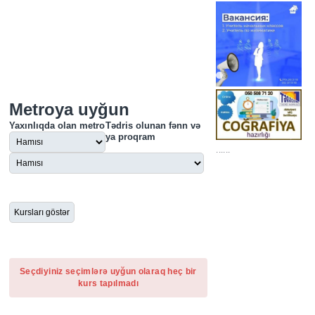
Metroya uyğun
Yaxınlıqda olan metro
Tədris olunan fənn və
ya proqram
......
Seçdiyiniz seçimlərə uyğun olaraq heç bir
kurs tapılmadı