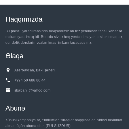
Haqqımızda
Bu portalı yaradılmasında məqsədimiz ən tez yenilənən təhsil xəbərlərı
məkanı yaratmaq idi. Burada sizlər heç yerdə olmayan testlər, sınaqlar,
gündəlik dərslərin yoxlanılması imkanı tapacaqsınız.
Əlaqə
Azərbaycan, Bakı şəhəri
+994 50 686 86 44
sbabanli@yahoo.com
Abunə
Xüsusi kampaniyalar, endirimlər, sınaqlar haqqında ən birinci məlumat
almaq üçün abunə olun (PULSUZDUR)