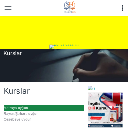
Kurslar
Kurslar
Metroya uyğun
Rayon/Şəhərə uyğun
https://wa.me/994552244
Qəsəbəyə uyğun