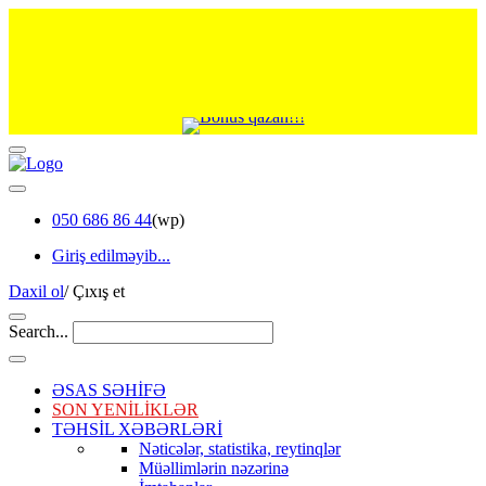
050 686 86 44
(wp)
Giriş edilməyib...
Daxil ol
/
Çıxış et
Search...
ƏSAS SƏHİFƏ
SON YENİLİKLƏR
TƏHSİL XƏBƏRLƏRİ
Nəticələr, statistika, reytinqlər
Müəllimlərin nəzərinə