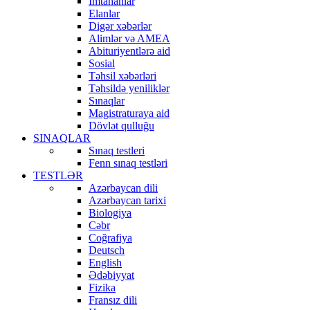
İmtahanlar
Elanlar
Digər xəbərlər
Alimlər və AMEA
Abituriyentlərə aid
Sosial
Təhsil xəbərləri
Təhsildə yeniliklər
Sınaqlar
Magistraturaya aid
Dövlət qulluğu
SINAQLAR
Sınaq testleri
Fenn sınaq testləri
TESTLƏR
Azərbaycan dili
Azərbaycan tarixi
Biologiya
Cəbr
Coğrafiya
Deutsch
English
Ədəbiyyat
Fizika
Fransız dili