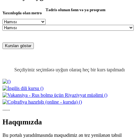
Tədris olunan fənn və ya proqram
Yaxınlıqda olan metro
Seçdiyiniz seçimlərə uyğun olaraq heç bir kurs tapılmadı
......
https://wa.me/994552244433
Haqqımızda
Bu portalı yaradılmasında məqsədimiz ən tez yenilənən təhsil