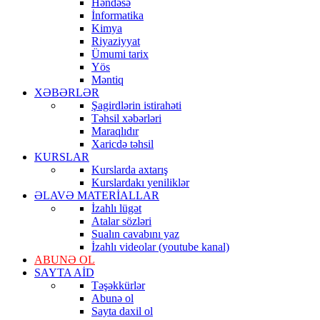
Həndəsə
İnformatika
Kimya
Riyaziyyat
Ümumi tarix
Yös
Məntiq
XƏBƏRLƏR
Şagirdlərin istirahəti
Təhsil xəbərləri
Maraqlıdır
Xaricdə təhsil
KURSLAR
Kurslarda axtarış
Kurslardakı yeniliklər
ƏLAVƏ MATERİALLAR
İzahlı lügət
Atalar sözləri
Sualın cavabını yaz
İzahlı videolar (youtube kanal)
ABUNƏ OL
SAYTA AİD
Təşəkkürlər
Abunə ol
Sayta daxil ol