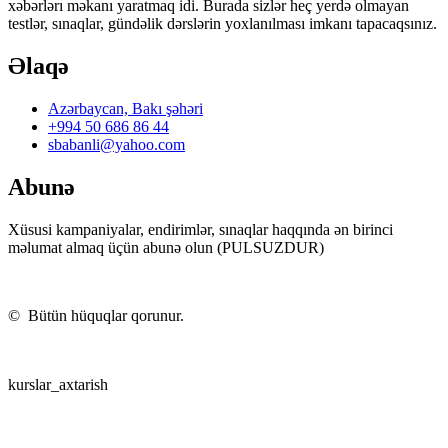
xəbərlərı məkanı yaratmaq idi. Burada sizlər heç yerdə olmayan
testlər, sınaqlar, gündəlik dərslərin yoxlanılması imkanı tapacaqsınız.
Əlaqə
Azərbaycan, Bakı şəhəri
+994 50 686 86 44
sbabanli@yahoo.com
Abunə
Xüsusi kampaniyalar, endirimlər, sınaqlar haqqında ən birinci
məlumat almaq üçün abunə olun (PULSUZDUR)
©
Bütün hüquqlar qorunur.
kurslar_axtarish