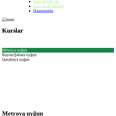
Sadə qeydiyyat
Sadə loqin forması
Haqqımızda
Kurslar
Kurslar
Metroya uyğun
Rayon/Şəhərə uyğun
Qəsəbəyə uyğun
Metroya uyğun