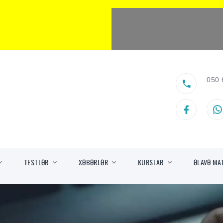
050 
TESTLƏR
XƏBƏRLƏR
KURSLAR
ƏLAVƏ MA