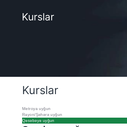
Kurslar
Kurslar
Metroya uyğun
Rayon/Şəhərə uyğun
Qəsəbəyə uyğun