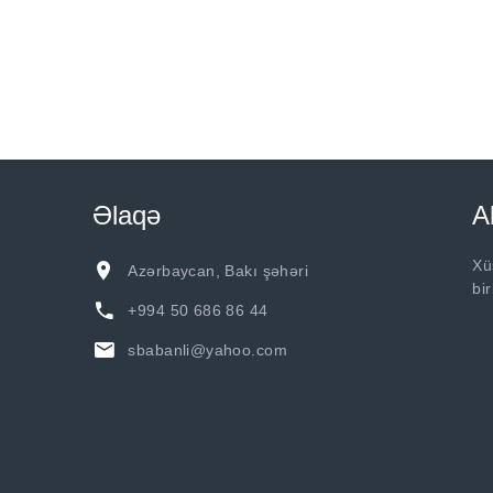
Əlaqə
A
Xü
Azərbaycan, Bakı şəhəri
bi
+994 50 686 86 44
sbabanli@yahoo.com