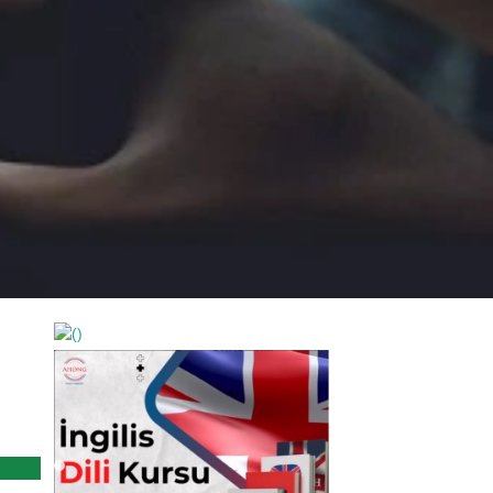
https://wa.me/994552244433