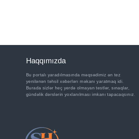
Haqqımızda
Bu portalı yaradılmasında məqsədimiz ən tez
yenilənən təhsil xəbərlərı məkanı yaratmaq idi.
Burada sizlər heç yerdə olmayan testlər, sınaqlar,
gündəlik dərslərin yoxlanılması imkanı tapacaqsınız.