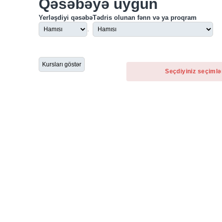
Qəsəbəyə uyğun
Yerləşdiyi qəsəbə
Tədris olunan fənn və ya proqram
.
Seçdiyiniz seçimlə