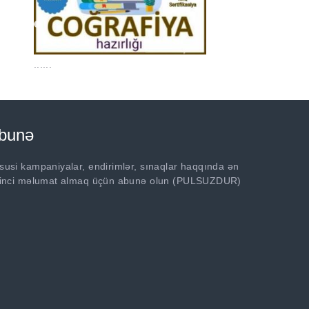
......
bunə
susi kampaniyalar, endirimlər, sınaqlar haqqında ən
rinci məlumat almaq üçün abunə olun (PULSUZDUR)