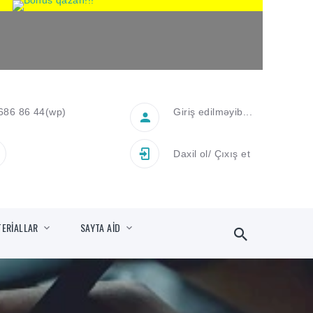
686 86 44
(wp)
Giriş edilməyib...
Daxil ol
/
Çıxış et
TERİALLAR
SAYTA AİD