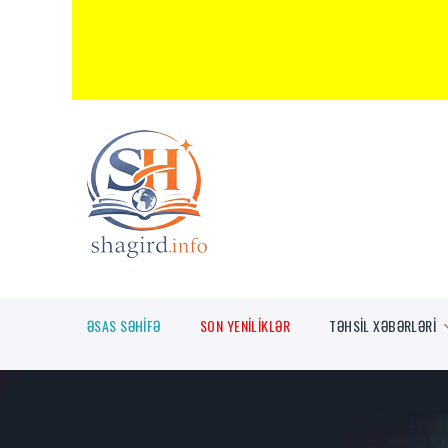
ƏSAS SƏHİFƏ
SON YENİLİKLƏR
TƏHSİL XƏBƏRLƏRİ