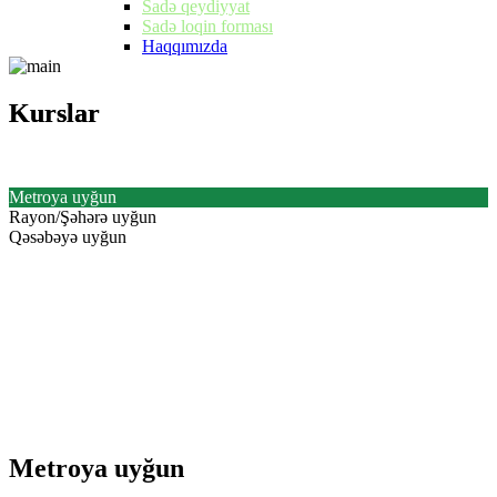
Sadə qeydiyyat
Sadə loqin forması
Haqqımızda
Kurslar
Kurslar
Metroya uyğun
Rayon/Şəhərə uyğun
Qəsəbəyə uyğun
Metroya uyğun