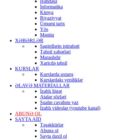
Həndəsə
İnformatika
Kimya
Riyaziyyat
Ümumi tarix
Yös
Məntiq
XƏBƏRLƏR
Şagirdlərin istirahəti
Təhsil xəbərləri
Maraqlıdır
Xaricdə təhsil
KURSLAR
Kurslarda axtarış
Kurslardakı yeniliklər
ƏLAVƏ MATERİALLAR
İzahlı lügət
Atalar sözləri
Sualın cavabını yaz
İzahlı videolar (youtube kanal)
ABUNƏ OL
SAYTA AİD
Təşəkkürlər
Abunə ol
Sayta daxil ol