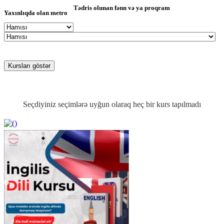
Tədris olunan fənn və ya proqram
Yaxınlıqda olan metro
Seçdiyiniz seçimlərə uyğun olaraq heç bir kurs tapılmadı
https://wa.me/994552244433