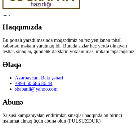
......
Haqqımızda
Bu portalı yaradılmasında məqsədimiz ən tez yenilənən təhsil
xəbərlərı məkanı yaratmaq idi. Burada sizlər heç yerdə olmayan
testlər, sınaqlar, gündəlik dərslərin yoxlanılması imkanı tapacaqsınız.
Əlaqə
Azərbaycan, Bakı şəhəri
+994 50 686 86 44
sbabanli@yahoo.com
Abunə
Xüsusi kampaniyalar, endirimlər, sınaqlar haqqında ən birinci
məlumat almaq üçün abunə olun (PULSUZDUR)