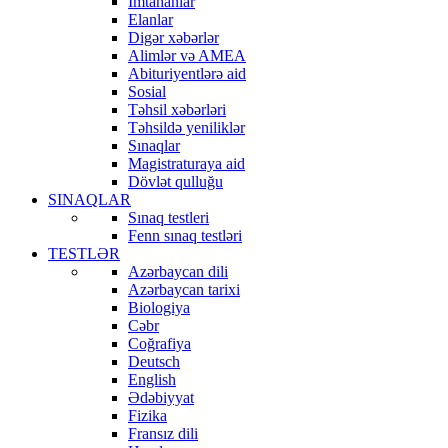
İmtahanlar
Elanlar
Digər xəbərlər
Alimlər və AMEA
Abituriyentlərə aid
Sosial
Təhsil xəbərləri
Təhsildə yeniliklər
Sınaqlar
Magistraturaya aid
Dövlət qulluğu
SINAQLAR
Sınaq testleri
Fenn sınaq testləri
TESTLƏR
Azərbaycan dili
Azərbaycan tarixi
Biologiya
Cəbr
Coğrafiya
Deutsch
English
Ədəbiyyat
Fizika
Fransız dili