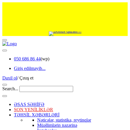
050 686 86 44
(wp)
Giriş edilməyib...
Daxil ol
/
Çıxış et
Search...
ƏSAS SƏHİFƏ
SON YENİLİKLƏR
TƏHSİL XƏBƏRLƏRİ
Nəticələr, statistika, reytinqlər
Müəllimlərin nəzərinə