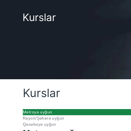
Kurslar
Kurslar
Metroya uyğun
Rayon/Şəhərə uyğun
Qəsəbəyə uyğun