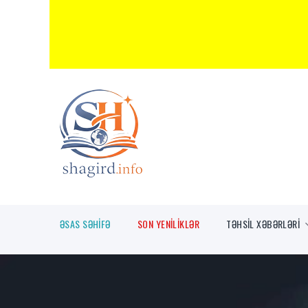
ƏSAS SƏHİFƏ
SON YENİLİKLƏR
TƏHSİL XƏBƏRLƏRİ