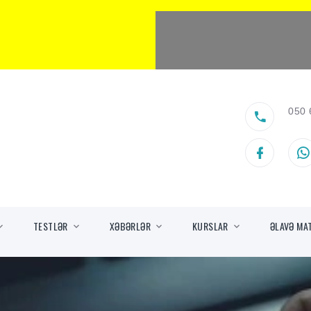
050 
TESTLƏR
XƏBƏRLƏR
KURSLAR
ƏLAVƏ MA