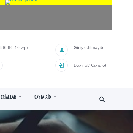
686 86 44
(wp)
Giriş edilməyib...
Daxil ol
/
Çıxış et
TERİALLAR
SAYTA AİD