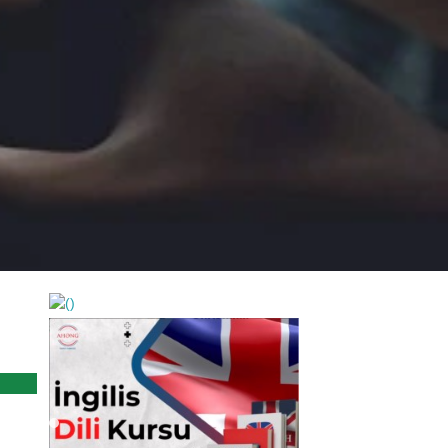
https://wa.me/994552244433