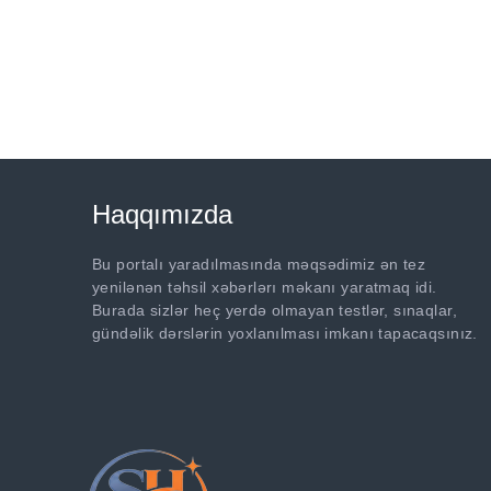
Haqqımızda
Bu portalı yaradılmasında məqsədimiz ən tez
yenilənən təhsil xəbərlərı məkanı yaratmaq idi.
Burada sizlər heç yerdə olmayan testlər, sınaqlar,
gündəlik dərslərin yoxlanılması imkanı tapacaqsınız.