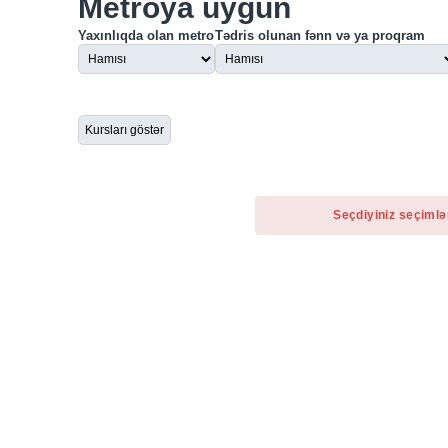
Metroya uyğun
Yaxınlıqda olan metro
Tədris olunan fənn və ya proqram
Seçdiyiniz seçimlə