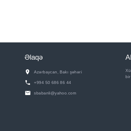
Əlaqə
A
Xü
Azərbaycan, Bakı şəhəri
bi
+994 50 686 86 44
sbabanli@yahoo.com