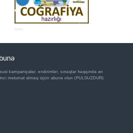
......
bunə
susi kampaniyalar, endirimlər, sınaqlar haqqında ən
rinci məlumat almaq üçün abunə olun (PULSUZDUR)