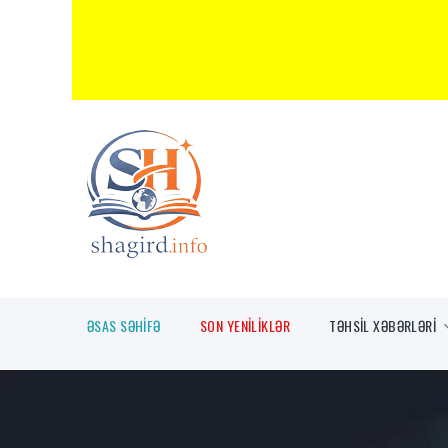
ƏSAS SƏHİFƏ
SON YENİLİKLƏR
TƏHSİL XƏBƏRLƏRİ