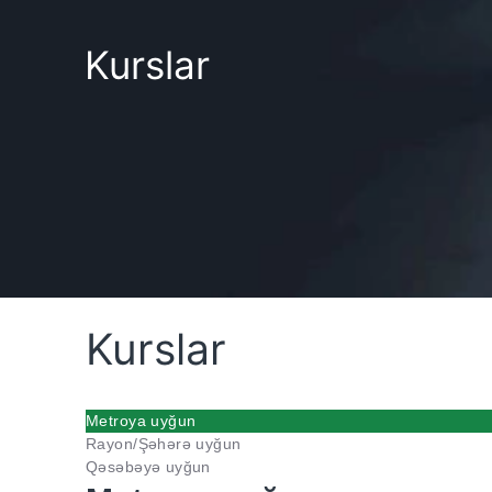
Kurslar
Kurslar
Metroya uyğun
Rayon/Şəhərə uyğun
Qəsəbəyə uyğun