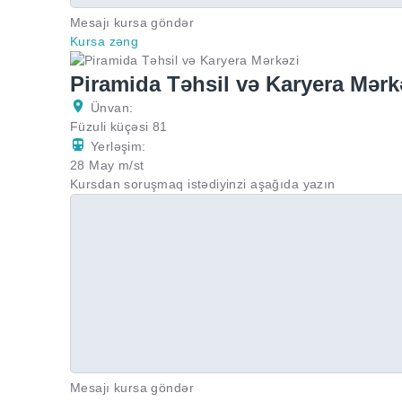
Mesajı kursa göndər
Kursa zəng
Piramida Təhsil və Karyera Mərk
Ünvan:
Füzuli küçəsi 81
Yerləşim:
28 May m/st
Kursdan soruşmaq istədiyinzi aşağıda yazın
Mesajı kursa göndər