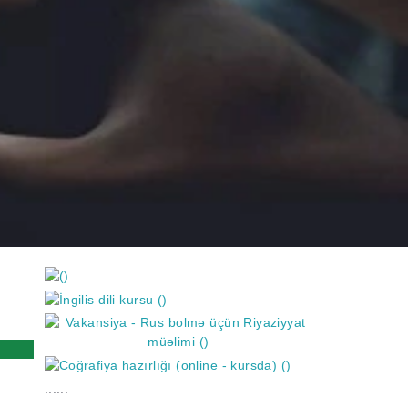
https://wa.me/994552244433