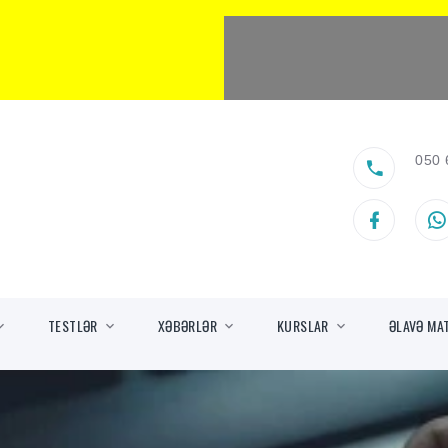
050 
TESTLƏR
XƏBƏRLƏR
KURSLAR
ƏLAVƏ MA