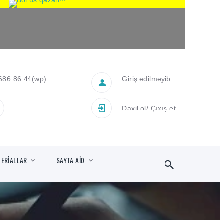
686 86 44
(wp)
Giriş edilməyib...
Daxil ol
/
Çıxış et
TERİALLAR
SAYTA AİD