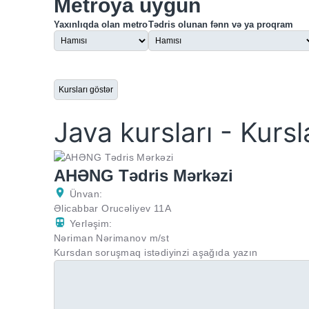
Metroya uyğun
Yaxınlıqda olan metro
Tədris olunan fənn və ya proqram
Java kursları - Kursl
AHƏNG Tədris Mərkəzi
Ünvan:
Əlicabbar Orucəliyev 11A
Yerləşim:
Nəriman Nərimanov m/st
Kursdan soruşmaq istədiyinzi aşağıda yazın