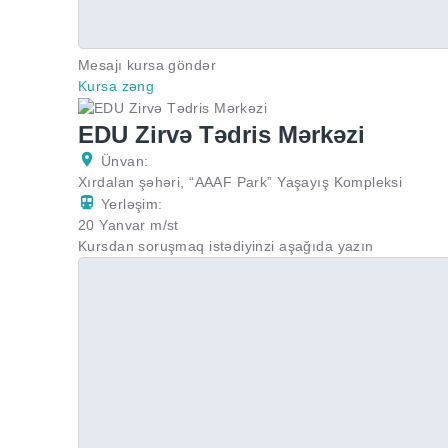
Mesajı kursa göndər
Kursa zəng
EDU Zirvə Tədris Mərkəzi
Ünvan:
Xırdalan şəhəri, “AAAF Park” Yaşayış Kompleksi
Yerləşim:
20 Yanvar m/st
Kursdan soruşmaq istədiyinzi aşağıda yazın