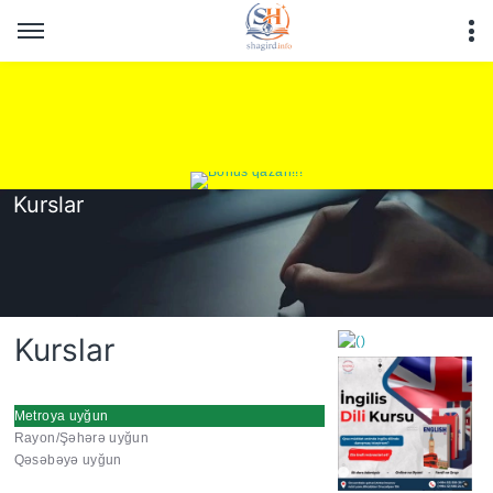
Kurslar
Kurslar
Metroya uyğun
Rayon/Şəhərə uyğun
https://wa.me/994552244
Qəsəbəyə uyğun