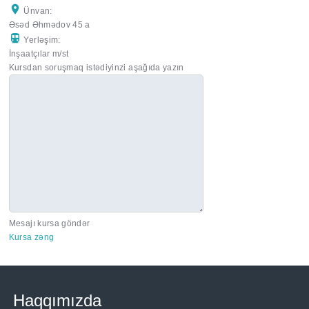
Ünvan:
Əsəd Əhmədov 45 a
Yerləşim:
İnşaatçılar m/st
Kursdan soruşmaq istədiyinzi aşağıda yazın
Mesajı kursa göndər
Kursa zəng
Haqqımızda