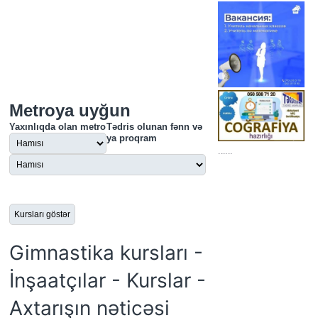
Metroya uyğun
Yaxınlıqda olan metro
Tədris olunan fənn və
ya proqram
......
Gimnastika kursları -
İnşaatçılar - Kurslar -
Axtarışın nəticəsi