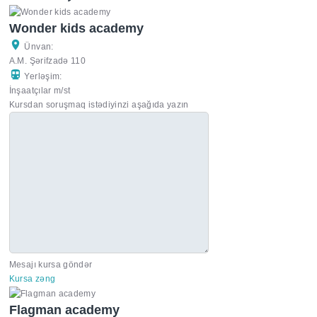
Wonder kids academy
Ünvan:
A.M. Şərifzadə 110
Yerləşim:
İnşaatçılar m/st
Kursdan soruşmaq istədiyinzi aşağıda yazın
Mesajı kursa göndər
Kursa zəng
Flagman academy