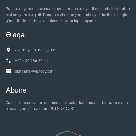
Bu portalı yaradılmasında məqsədimiz ən tez yenilənən təhsil xəbərlərı
məkanı yaratmaq idi. Burada sizlər heç yerdə olmayan testlər, sınaqlar,
gündəlik dərslərin yoxlanılması imkanı tapacaqsınız.
Əlaqə
Azərbaycan, Bakı şəhəri
+994 50 686 86 44
sbabanli@yahoo.com
Abunə
Xüsusi kampaniyalar, endirimlər, sınaqlar haqqında ən birinci məlumat
almaq üçün abunə olun (PULSUZDUR)