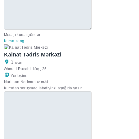
Mesajı kursa göndər
Kursa zəng
Kainat Tədris Mərkəzi
Ünvan:
Əhməd Rəcəbli küç., 25
Yerləşim:
Nəriman Nərimanov m/st
Kursdan soruşmaq istədiyinzi aşağıda yazın