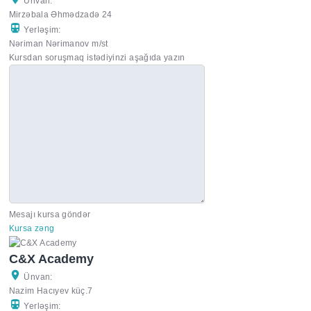
Ünvan:
Mirzəbala Əhmədzadə 24
Yerləşim:
Nəriman Nərimanov m/st
Kursdan soruşmaq istədiyinzi aşağıda yazın
Mesajı kursa göndər
Kursa zəng
C&X Academy
Ünvan:
Nazim Hacıyev küç.7
Yerləşim: