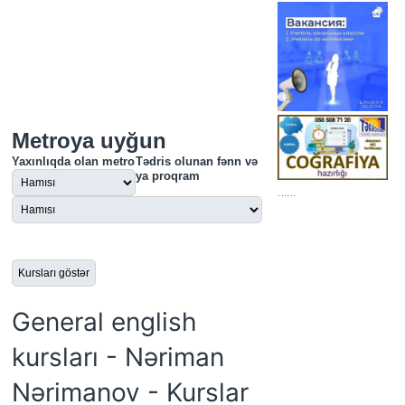
Metroya uyğun
Yaxınlıqda olan metro
Tədris olunan fənn və
ya proqram
......
General english
kursları - Nəriman
Nərimanov - Kurslar