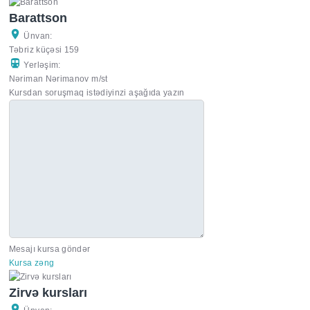
Barattson
Ünvan:
Təbriz küçəsi 159
Yerləşim:
Nəriman Nərimanov m/st
Kursdan soruşmaq istədiyinzi aşağıda yazın
Mesajı kursa göndər
Kursa zəng
Zirvə kursları