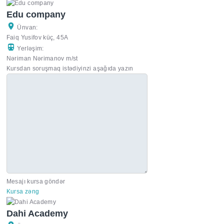
Edu company
Ünvan:
Faiq Yusifov küç, 45A
Yerləşim:
Nəriman Nərimanov m/st
Kursdan soruşmaq istədiyinzi aşağıda yazın
Mesajı kursa göndər
Kursa zəng
Dahi Academy