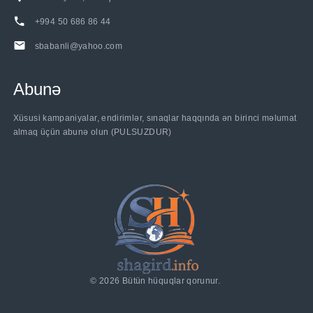
+994 50 686 86 44
sbabanli@yahoo.com
Abunə
Xüsusi kampaniyalar, endirimlər, sınaqlar haqqında ən birinci məlumat
almaq üçün abunə olun (PULSUZDUR)
©
2026
Bütün hüquqlar qorunur.