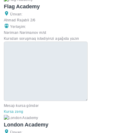
Flag Academy
Ünvan:
Ahmad Rajabli 2/6
Yerləşim:
Nəriman Nərimanov m/st
Kursdan soruşmaq istədiyinzi aşağıda yazın
Mesajı kursa göndər
Kursa zəng
London Academy
Ünvan: