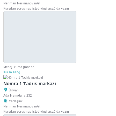
Nəriman Nərimanov m/st
Kursdan soruşmaq istədiyinzi aşağıda yazın
Mesajı kursa göndər
Kursa zəng
Nömrə 1 Tədris mərkəzi
Ünvan:
Ağa Nemətulla 232
Yerləşim:
Nəriman Nərimanov m/st
Kursdan soruşmaq istədiyinzi aşağıda yazın