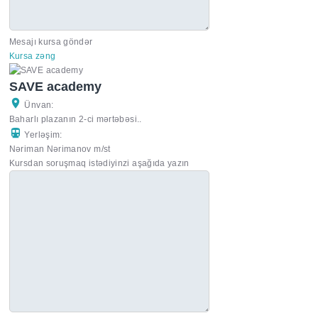
Mesajı kursa göndər
Kursa zəng
SAVE academy
Ünvan:
Baharlı plazanın 2-ci mərtəbəsi..
Yerləşim:
Nəriman Nərimanov m/st
Kursdan soruşmaq istədiyinzi aşağıda yazın