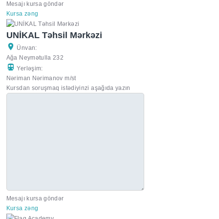
Mesajı kursa göndər
Kursa zəng
UNİKAL Təhsil Mərkəzi
Ünvan:
Ağa Neymətulla 232
Yerləşim:
Nəriman Nərimanov m/st
Kursdan soruşmaq istədiyinzi aşağıda yazın
Mesajı kursa göndər
Kursa zəng