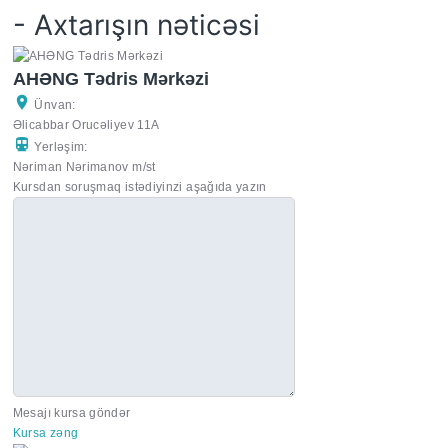
- Axtarışın nəticəsi
AHƏNG Tədris Mərkəzi
Ünvan:
Əlicabbar Orucəliyev 11A
Yerləşim:
Nəriman Nərimanov m/st
Kursdan soruşmaq istədiyinzi aşağıda yazın
Mesajı kursa göndər
Kursa zəng