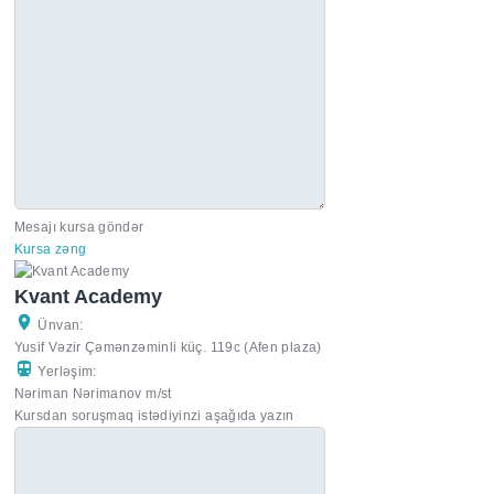
Mesajı kursa göndər
Kursa zəng
Kvant Academy
Ünvan:
Yusif Vəzir Çəmənzəminli küç. 119c (Afen plaza)
Yerləşim:
Nəriman Nərimanov m/st
Kursdan soruşmaq istədiyinzi aşağıda yazın