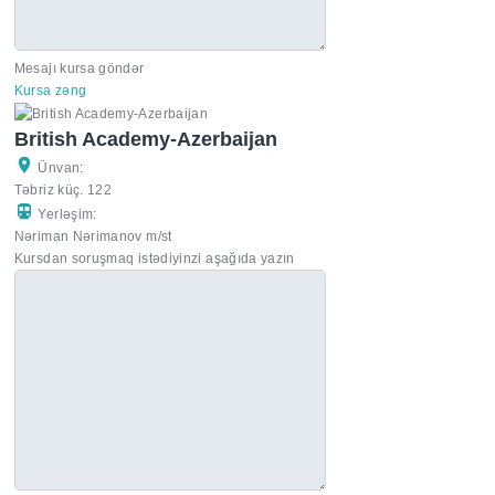
Mesajı kursa göndər
Kursa zəng
British Academy-Azerbaijan
Ünvan:
Təbriz küç. 122
Yerləşim:
Nəriman Nərimanov m/st
Kursdan soruşmaq istədiyinzi aşağıda yazın