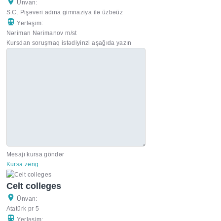
Ünvan:
S.C. Pişəvəri adına gimnaziya ilə üzbəüz
Yerləşim:
Nəriman Nərimanov m/st
Kursdan soruşmaq istədiyinzi aşağıda yazın
Mesajı kursa göndər
Kursa zəng
Celt colleges
Ünvan:
Atatürk pr 5
Yerləşim: