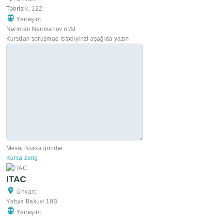
Təbriz k. 122
Yerləşim:
Nəriman Nərimanov m/st
Kursdan soruşmaq istədiyinzi aşağıda yazın
Mesajı kursa göndər
Kursa zəng
ITAC
Ünvan:
Yəhya Bakuvi 18B
Yerləşim: