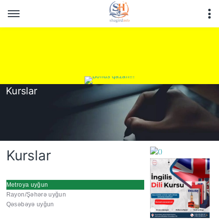
Kurslar
Kurslar
Metroya uyğun
Rayon/Şəhərə uyğun
https://wa.me/994552244
Qəsəbəyə uyğun