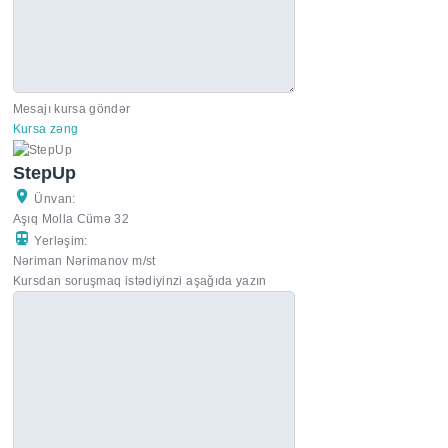
Mesajı kursa göndər
Kursa zəng
StepUp
Ünvan:
Aşıq Molla Cümə 32
Yerləşim:
Nəriman Nərimanov m/st
Kursdan soruşmaq istədiyinzi aşağıda yazın