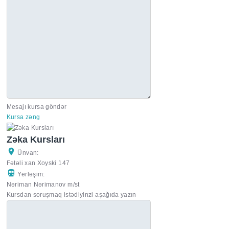
Mesajı kursa göndər
Kursa zəng
Zəka Kursları
Ünvan:
Fətəli xan Xoyski 147
Yerləşim:
Nəriman Nərimanov m/st
Kursdan soruşmaq istədiyinzi aşağıda yazın