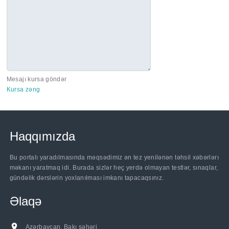
Mesajı kursa göndər
Kursa zəng
Haqqımızda
Bu portalı yaradılmasında məqsədimiz ən tez yenilənən təhsil xəbərlərı
məkanı yaratmaq idi. Burada sizlər heç yerdə olmayan testlər, sınaqlar,
gündəlik dərslərin yoxlanılması imkanı tapacaqsınız.
Əlaqə
Azərbaycan, Bakı şəhəri