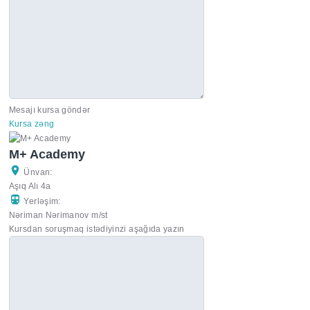
Mesajı kursa göndər
Kursa zəng
M+ Academy
Ünvan:
Aşıq Alı 4a
Yerləşim:
Nəriman Nərimanov m/st
Kursdan soruşmaq istədiyinzi aşağıda yazın