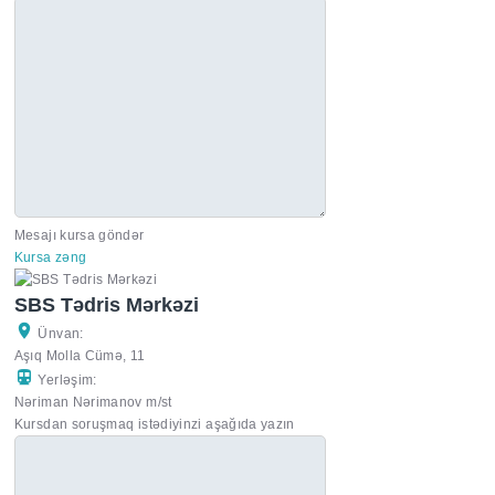
Mesajı kursa göndər
Kursa zəng
SBS Tədris Mərkəzi
Ünvan:
Aşıq Molla Cümə, 11
Yerləşim:
Nəriman Nərimanov m/st
Kursdan soruşmaq istədiyinzi aşağıda yazın