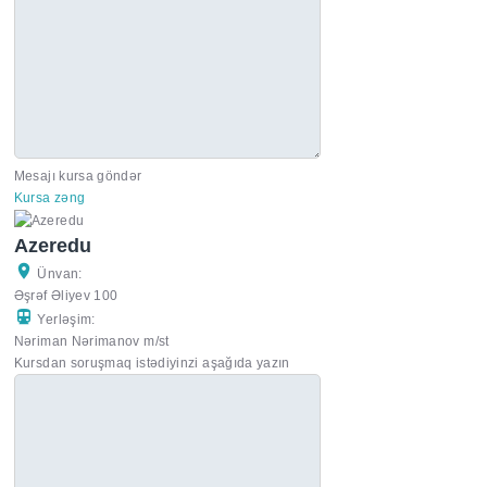
Mesajı kursa göndər
Kursa zəng
Azeredu
Ünvan:
Əşrəf Əliyev 100
Yerləşim:
Nəriman Nərimanov m/st
Kursdan soruşmaq istədiyinzi aşağıda yazın