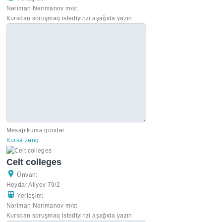
Nəriman Nərimanov m/st
Kursdan soruşmaq istədiyinzi aşağıda yazın
Mesajı kursa göndər
Kursa zəng
Celt colleges
Ünvan:
Heydar Aliyev 79/2
Yerləşim:
Nəriman Nərimanov m/st
Kursdan soruşmaq istədiyinzi aşağıda yazın