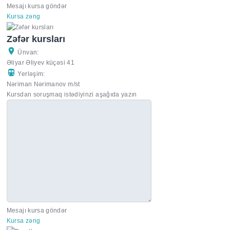
Mesajı kursa göndər
Kursa zəng
Zəfər kursları
Ünvan:
Əliyar Əliyev küçəsi 41
Yerləşim:
Nəriman Nərimanov m/st
Kursdan soruşmaq istədiyinzi aşağıda yazın
Mesajı kursa göndər
Kursa zəng