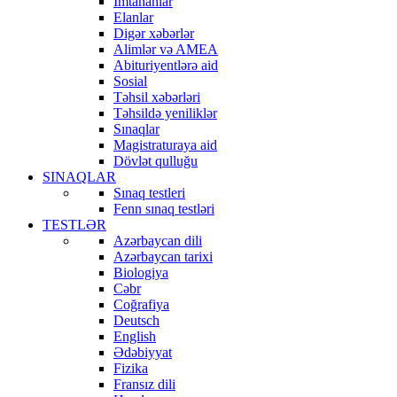
İmtahanlar
Elanlar
Digər xəbərlər
Alimlər və AMEA
Abituriyentlərə aid
Sosial
Təhsil xəbərləri
Təhsildə yeniliklər
Sınaqlar
Magistraturaya aid
Dövlət qulluğu
SINAQLAR
Sınaq testleri
Fenn sınaq testləri
TESTLƏR
Azərbaycan dili
Azərbaycan tarixi
Biologiya
Cəbr
Coğrafiya
Deutsch
English
Ədəbiyyat
Fizika
Fransız dili