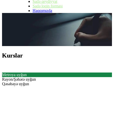
Sadə qeydiyyat
Sadə loqin forması
Haqqımızda
Kurslar
Kurslar
Metroya uyğun
Rayon/Şəhərə uyğun
Qəsəbəyə uyğun