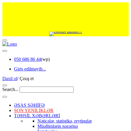
050 686 86 44
(wp)
Giriş edilməyib...
Daxil ol
/
Çıxış et
Search...
ƏSAS SƏHİFƏ
SON YENİLİKLƏR
TƏHSİL XƏBƏRLƏRİ
Nəticələr, statistika, reytinqlər
Müəllimlərin nəzərinə