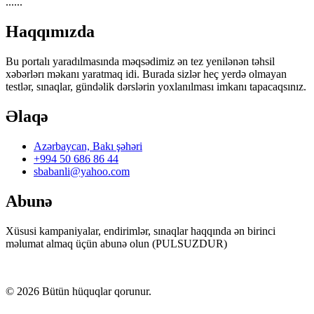
......
https://wa.me/994552244433
Haqqımızda
Bu portalı yaradılmasında məqsədimiz ən tez yenilənən təhsil
xəbərlərı məkanı yaratmaq idi. Burada sizlər heç yerdə olmayan
testlər, sınaqlar, gündəlik dərslərin yoxlanılması imkanı tapacaqsınız.
Əlaqə
Azərbaycan, Bakı şəhəri
+994 50 686 86 44
sbabanli@yahoo.com
Abunə
Xüsusi kampaniyalar, endirimlər, sınaqlar haqqında ən birinci
məlumat almaq üçün abunə olun (PULSUZDUR)
©
2026
Bütün hüquqlar qorunur.