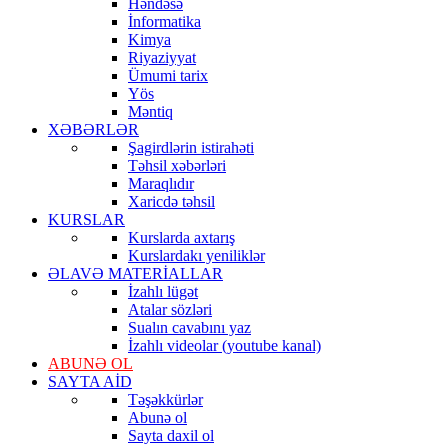
Həndəsə
İnformatika
Kimya
Riyaziyyat
Ümumi tarix
Yös
Məntiq
XƏBƏRLƏR
Şagirdlərin istirahəti
Təhsil xəbərləri
Maraqlıdır
Xaricdə təhsil
KURSLAR
Kurslarda axtarış
Kurslardakı yeniliklər
ƏLAVƏ MATERİALLAR
İzahlı lügət
Atalar sözləri
Sualın cavabını yaz
İzahlı videolar (youtube kanal)
ABUNƏ OL
SAYTA AİD
Təşəkkürlər
Abunə ol
Sayta daxil ol