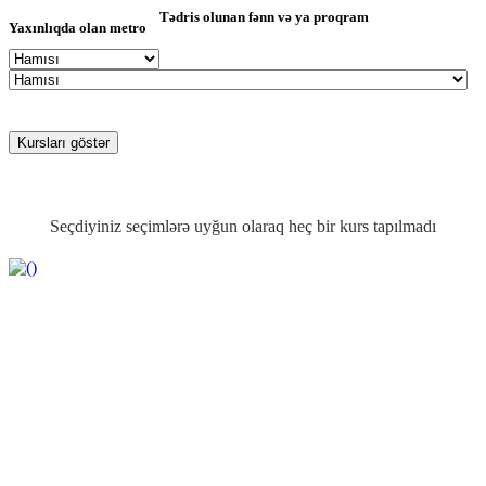
Tədris olunan fənn və ya proqram
Yaxınlıqda olan metro
Seçdiyiniz seçimlərə uyğun olaraq heç bir kurs tapılmadı
......
https://wa.me/994552244433
Haqqımızda
Bu portalı yaradılmasında məqsədimiz ən tez yenilənən təhsil
xəbərlərı məkanı yaratmaq idi. Burada sizlər heç yerdə olmayan