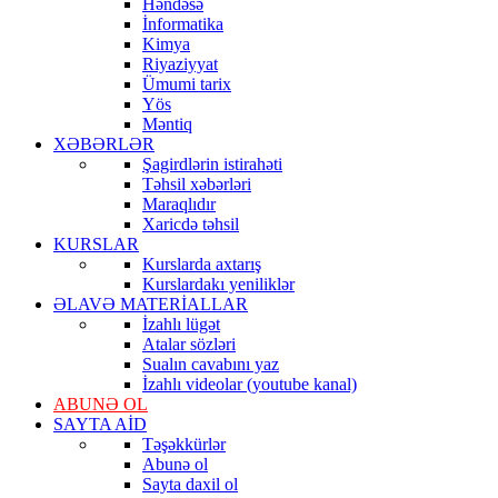
Həndəsə
İnformatika
Kimya
Riyaziyyat
Ümumi tarix
Yös
Məntiq
XƏBƏRLƏR
Şagirdlərin istirahəti
Təhsil xəbərləri
Maraqlıdır
Xaricdə təhsil
KURSLAR
Kurslarda axtarış
Kurslardakı yeniliklər
ƏLAVƏ MATERİALLAR
İzahlı lügət
Atalar sözləri
Sualın cavabını yaz
İzahlı videolar (youtube kanal)
ABUNƏ OL
SAYTA AİD
Təşəkkürlər
Abunə ol
Sayta daxil ol