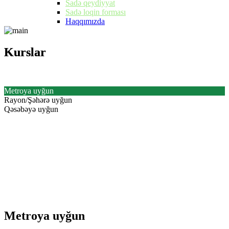
Sadə qeydiyyat
Sadə loqin forması
Haqqımızda
Kurslar
Kurslar
Metroya uyğun
Rayon/Şəhərə uyğun
Qəsəbəyə uyğun
Metroya uyğun