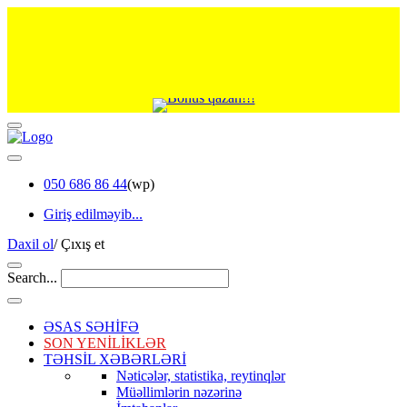
050 686 86 44
(wp)
Giriş edilməyib...
Daxil ol
/
Çıxış et
Search...
ƏSAS SƏHİFƏ
SON YENİLİKLƏR
TƏHSİL XƏBƏRLƏRİ
Nəticələr, statistika, reytinqlər
Müəllimlərin nəzərinə