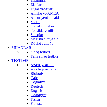
İmtahanlar
Elanlar
Digər xəbərlər
Alimlər və AMEA
Abituriyentlərə aid
Sosial
Təhsil xəbərləri
Təhsildə yeniliklər
Sınaqlar
Magistraturaya aid
Dövlət qulluğu
SINAQLAR
Sınaq testleri
Fenn sınaq testləri
TESTLƏR
Azərbaycan dili
Azərbaycan tarixi
Biologiya
Cəbr
Coğrafiya
Deutsch
English
Ədəbiyyat
Fizika
Fransız dili