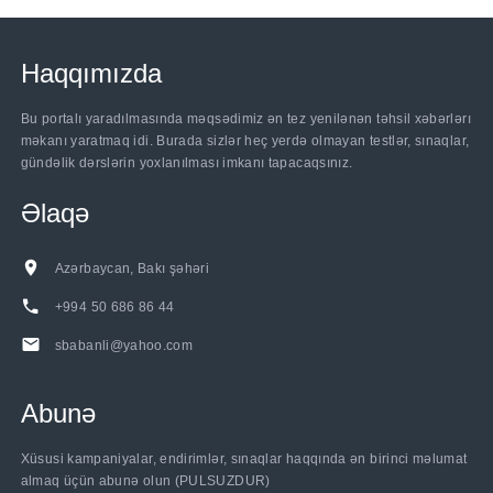
Haqqımızda
Bu portalı yaradılmasında məqsədimiz ən tez yenilənən təhsil xəbərlərı
məkanı yaratmaq idi. Burada sizlər heç yerdə olmayan testlər, sınaqlar,
gündəlik dərslərin yoxlanılması imkanı tapacaqsınız.
Əlaqə
Azərbaycan, Bakı şəhəri
+994 50 686 86 44
sbabanli@yahoo.com
Abunə
Xüsusi kampaniyalar, endirimlər, sınaqlar haqqında ən birinci məlumat
almaq üçün abunə olun (PULSUZDUR)