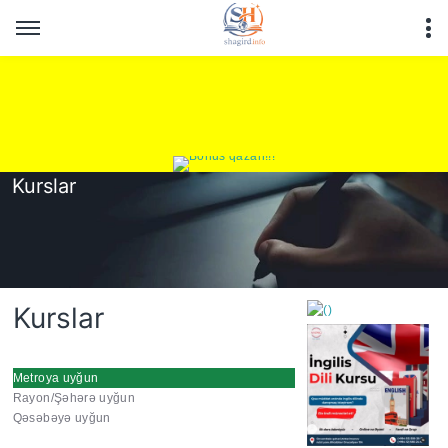
Kurslar
Kurslar
Metroya uyğun
Rayon/Şəhərə uyğun
https://wa.me/994552244
Qəsəbəyə uyğun