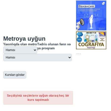
Metroya uyğun
Yaxınlıqda olan metro
Tədris olunan fənn və
ya proqram
......
Seçdiyiniz seçimlərə uyğun olaraq heç bir
kurs tapılmadı