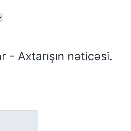
r - Axtarışın nəticəsi.
g