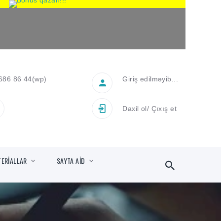
686 86 44
(wp)
Giriş edilməyib...
Daxil ol
/
Çıxış et
TERİALLAR
SAYTA AİD