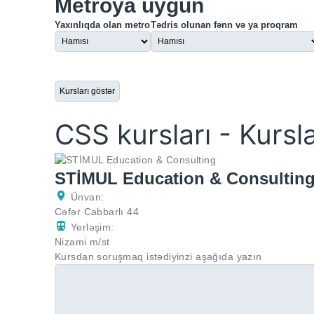
Metroya uyğun
Yaxınlıqda olan metro
Tədris olunan fənn və ya proqram
CSS kursları - Kursla
STİMUL Education & Consultin
Ünvan:
Cəfər Cabbarlı 44
Yerləşim:
Nizami m/st
Kursdan soruşmaq istədiyinzi aşağıda yazın