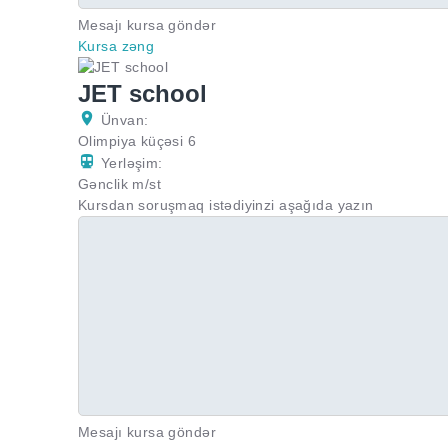
Mesajı kursa göndər
Kursa zəng
JET school
Ünvan:
Olimpiya küçəsi 6
Yerləşim:
Gənclik m/st
Kursdan soruşmaq istədiyinzi aşağıda yazın
Mesajı kursa göndər