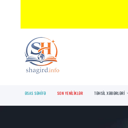
ƏSAS SƏHİFƏ
SON YENİLİKLƏR
TƏHSİL XƏBƏRLƏRİ