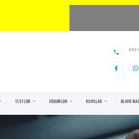
050 
TESTLƏR
XƏBƏRLƏR
KURSLAR
ƏLAVƏ MA