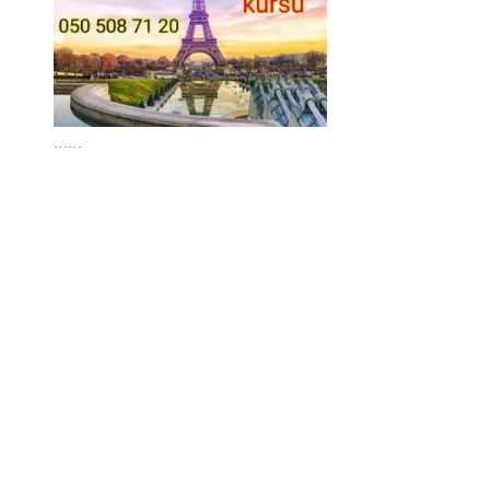
......