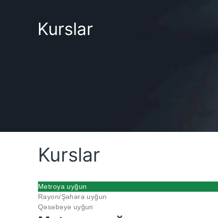
Kurslar
Kurslar
Metroya uyğun
Rayon/Şəhərə uyğun
Qəsəbəyə uyğun