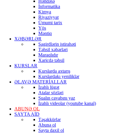
Həndəsə
İnformatika
Kimya
Riyaziyyat
Ümumi tarix
Yös
Məntiq
XƏBƏRLƏR
Şagirdlərin istirahəti
Təhsil xəbərləri
Maraqlıdır
Xaricdə təhsil
KURSLAR
Kurslarda axtarış
Kurslardakı yeniliklər
ƏLAVƏ MATERİALLAR
İzahlı lügət
Atalar sözləri
Sualın cavabını yaz
İzahlı videolar (youtube kanal)
ABUNƏ OL
SAYTA AİD
Təşəkkürlər
Abunə ol
Sayta daxil ol