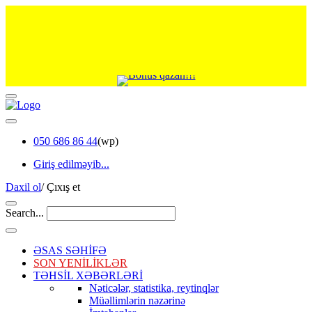
050 686 86 44
(wp)
Giriş edilməyib...
Daxil ol
/
Çıxış et
Search...
ƏSAS SƏHİFƏ
SON YENİLİKLƏR
TƏHSİL XƏBƏRLƏRİ
Nəticələr, statistika, reytinqlər
Müəllimlərin nəzərinə