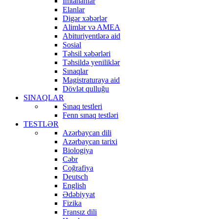
İmtahanlar
Elanlar
Digər xəbərlər
Alimlər və AMEA
Abituriyentlərə aid
Sosial
Təhsil xəbərləri
Təhsildə yeniliklər
Sınaqlar
Magistraturaya aid
Dövlət qulluğu
SINAQLAR
Sınaq testleri
Fenn sınaq testləri
TESTLƏR
Azərbaycan dili
Azərbaycan tarixi
Biologiya
Cəbr
Coğrafiya
Deutsch
English
Ədəbiyyat
Fizika
Fransız dili