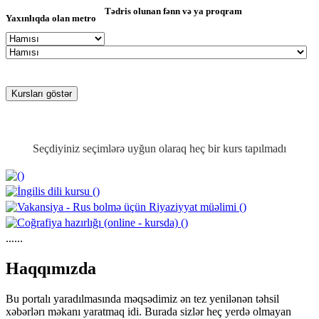
Tədris olunan fənn və ya proqram
Yaxınlıqda olan metro
Seçdiyiniz seçimlərə uyğun olaraq heç bir kurs tapılmadı
......
https://wa.me/994552244433
Haqqımızda
Bu portalı yaradılmasında məqsədimiz ən tez yenilənən təhsil
xəbərlərı məkanı yaratmaq idi. Burada sizlər heç yerdə olmayan