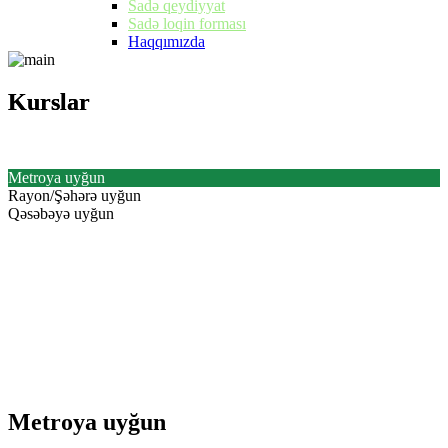
Sadə qeydiyyat
Sadə loqin forması
Haqqımızda
Kurslar
Kurslar
Metroya uyğun
Rayon/Şəhərə uyğun
Qəsəbəyə uyğun
Metroya uyğun