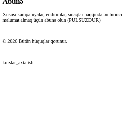
Abunə
Xüsusi kampaniyalar, endirimlər, sınaqlar haqqında ən birinci
məlumat almaq üçün abunə olun (PULSUZDUR)
©
2026
Bütün hüquqlar qorunur.
kurslar_axtarish