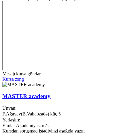
Mesajı kursa göndər
Kursa zəng
MASTER academy
Ünvan:
F.Ağayev(B.Vahabzadə) küç 5
Yerləşim:
Elmlər Akademiyası m/st
Kursdan soruşmaq istədiyinzi aşağıda yazın