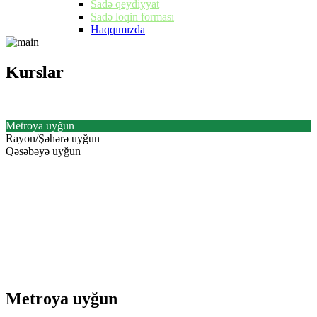
Sadə qeydiyyat
Sadə loqin forması
Haqqımızda
Kurslar
Kurslar
Metroya uyğun
Rayon/Şəhərə uyğun
Qəsəbəyə uyğun
Metroya uyğun