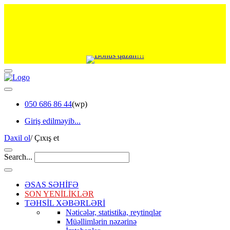
050 686 86 44
(wp)
Giriş edilməyib...
Daxil ol
/
Çıxış et
Search...
ƏSAS SƏHİFƏ
SON YENİLİKLƏR
TƏHSİL XƏBƏRLƏRİ
Nəticələr, statistika, reytinqlər
Müəllimlərin nəzərinə