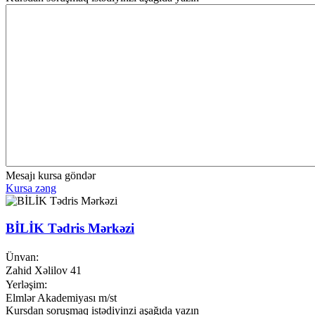
Mesajı kursa göndər
Kursa zəng
BİLİK Tədris Mərkəzi
Ünvan:
Zahid Xəlilov 41
Yerləşim:
Elmlər Akademiyası m/st
Kursdan soruşmaq istədiyinzi aşağıda yazın