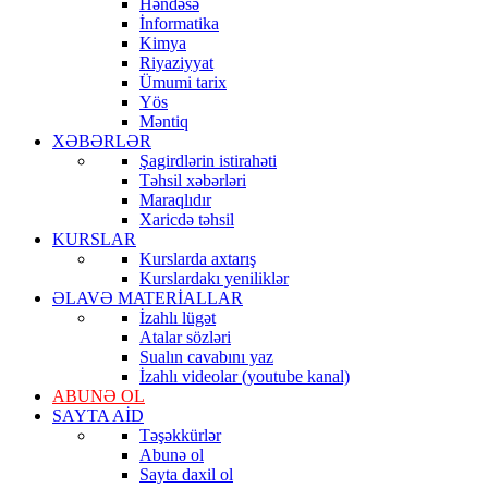
Həndəsə
İnformatika
Kimya
Riyaziyyat
Ümumi tarix
Yös
Məntiq
XƏBƏRLƏR
Şagirdlərin istirahəti
Təhsil xəbərləri
Maraqlıdır
Xaricdə təhsil
KURSLAR
Kurslarda axtarış
Kurslardakı yeniliklər
ƏLAVƏ MATERİALLAR
İzahlı lügət
Atalar sözləri
Sualın cavabını yaz
İzahlı videolar (youtube kanal)
ABUNƏ OL
SAYTA AİD
Təşəkkürlər
Abunə ol
Sayta daxil ol