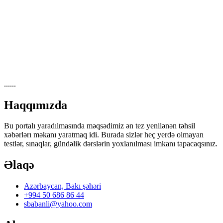
......
Haqqımızda
Bu portalı yaradılmasında məqsədimiz ən tez yenilənən təhsil
xəbərlərı məkanı yaratmaq idi. Burada sizlər heç yerdə olmayan
testlər, sınaqlar, gündəlik dərslərin yoxlanılması imkanı tapacaqsınız.
Əlaqə
Azərbaycan, Bakı şəhəri
+994 50 686 86 44
sbabanli@yahoo.com