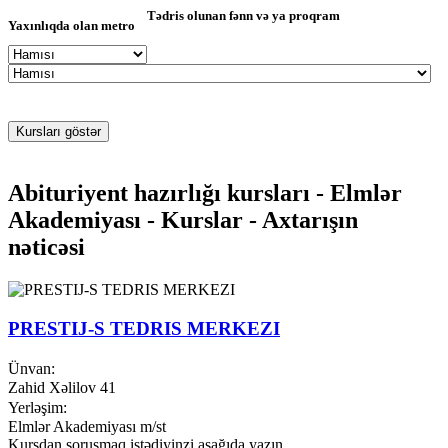
Tədris olunan fənn və ya proqram
Yaxınlıqda olan metro
Abituriyent hazırlığı kursları - Elmlər
Akademiyası - Kurslar - Axtarışın
nəticəsi
PRESTIJ-S TEDRIS MERKEZI
Ünvan:
Zahid Xəlilov 41
Yerləşim:
Elmlər Akademiyası m/st
Kursdan soruşmaq istədiyinzi aşağıda yazın