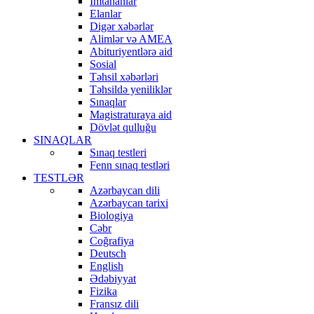
İmtahanlar
Elanlar
Digər xəbərlər
Alimlər və AMEA
Abituriyentlərə aid
Sosial
Təhsil xəbərləri
Təhsildə yeniliklər
Sınaqlar
Magistraturaya aid
Dövlət qulluğu
SINAQLAR
Sınaq testleri
Fenn sınaq testləri
TESTLƏR
Azərbaycan dili
Azərbaycan tarixi
Biologiya
Cəbr
Coğrafiya
Deutsch
English
Ədəbiyyat
Fizika
Fransız dili