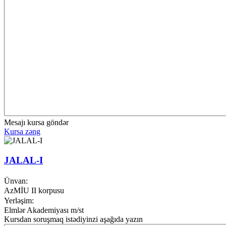
Mesajı kursa göndər
Kursa zəng
JALAL-I
Ünvan:
AzMİU II korpusu
Yerləşim:
Elmlər Akademiyası m/st
Kursdan soruşmaq istədiyinzi aşağıda yazın