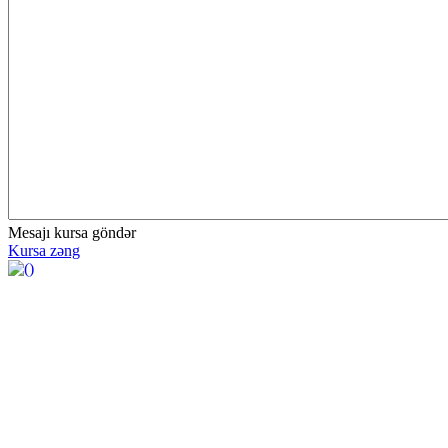
Mesajı kursa göndər
Kursa zəng
https://wa.me/994552244433