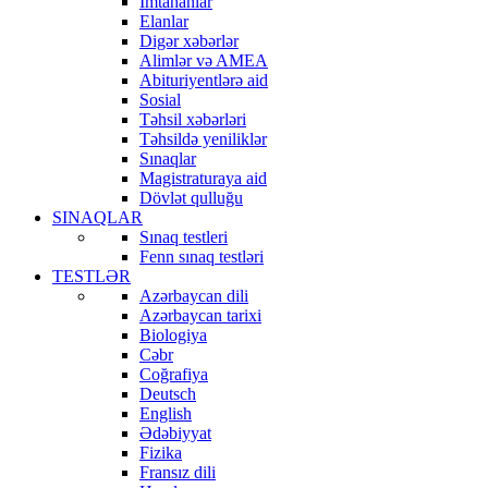
İmtahanlar
Elanlar
Digər xəbərlər
Alimlər və AMEA
Abituriyentlərə aid
Sosial
Təhsil xəbərləri
Təhsildə yeniliklər
Sınaqlar
Magistraturaya aid
Dövlət qulluğu
SINAQLAR
Sınaq testleri
Fenn sınaq testləri
TESTLƏR
Azərbaycan dili
Azərbaycan tarixi
Biologiya
Cəbr
Coğrafiya
Deutsch
English
Ədəbiyyat
Fizika
Fransız dili