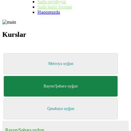
Sadə qeydiyyat
Sadə loqin forması
Haqqımızda
Kurslar
Kurslar
Metroya uyğun
Rayon/Şəhərə uyğun
Qəsəbəyə uyğun
Rayon/Şəhərə uyğun