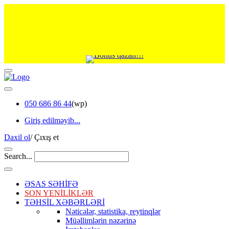
050 686 86 44
(wp)
Giriş edilməyib...
Daxil ol
/
Çıxış et
Search...
ƏSAS SƏHİFƏ
SON YENİLİKLƏR
TƏHSİL XƏBƏRLƏRİ
Nəticələr, statistika, reytinqlər
Müəllimlərin nəzərinə