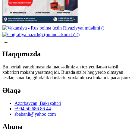
......
Haqqımızda
Bu portalı yaradılmasında məqsədimiz ən tez yenilənən təhsil
xəbərlərı məkanı yaratmaq idi. Burada sizlər heç yerdə olmayan
testlər, sınaqlar, gündəlik dərslərin yoxlanılması imkanı tapacaqsınız.
Əlaqə
Azərbaycan, Bakı şəhəri
+994 50 686 86 44
sbabanli@yahoo.com
Abunə