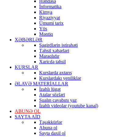
Həndəsə
İnformatika
Kimya
Riyaziyyat
Ümumi tarix
Yös
Məntiq
XƏBƏRLƏR
Şagirdlərin istirahəti
Təhsil xəbərləri
Maraqlıdır
Xaricdə təhsil
KURSLAR
Kurslarda axtarış
Kurslardakı yeniliklər
ƏLAVƏ MATERİALLAR
İzahlı lügət
Atalar sözləri
Sualın cavabını yaz
İzahlı videolar (youtube kanal)
ABUNƏ OL
SAYTA AİD
Təşəkkürlər
Abunə ol
Sayta daxil ol