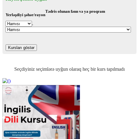
Tədris olunan fənn və ya proqram
Yerləşdiyi şəhər/rayon
.
Seçdiyiniz seçimlərə uyğun olaraq heç bir kurs tapılmadı
https://wa.me/994552244433