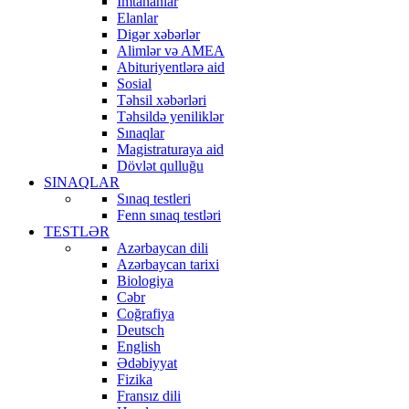
İmtahanlar
Elanlar
Digər xəbərlər
Alimlər və AMEA
Abituriyentlərə aid
Sosial
Təhsil xəbərləri
Təhsildə yeniliklər
Sınaqlar
Magistraturaya aid
Dövlət qulluğu
SINAQLAR
Sınaq testleri
Fenn sınaq testləri
TESTLƏR
Azərbaycan dili
Azərbaycan tarixi
Biologiya
Cəbr
Coğrafiya
Deutsch
English
Ədəbiyyat
Fizika
Fransız dili