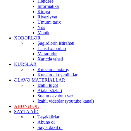
Həndəsə
İnformatika
Kimya
Riyaziyyat
Ümumi tarix
Yös
Məntiq
XƏBƏRLƏR
Şagirdlərin istirahəti
Təhsil xəbərləri
Maraqlıdır
Xaricdə təhsil
KURSLAR
Kurslarda axtarış
Kurslardakı yeniliklər
ƏLAVƏ MATERİALLAR
İzahlı lügət
Atalar sözləri
Sualın cavabını yaz
İzahlı videolar (youtube kanal)
ABUNƏ OL
SAYTA AİD
Təşəkkürlər
Abunə ol
Sayta daxil ol