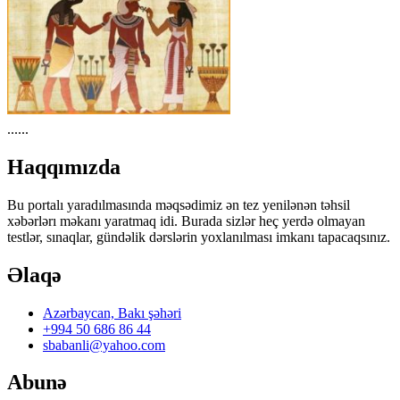
......
Haqqımızda
Bu portalı yaradılmasında məqsədimiz ən tez yenilənən təhsil
xəbərlərı məkanı yaratmaq idi. Burada sizlər heç yerdə olmayan
testlər, sınaqlar, gündəlik dərslərin yoxlanılması imkanı tapacaqsınız.
Əlaqə
Azərbaycan, Bakı şəhəri
+994 50 686 86 44
sbabanli@yahoo.com
Abunə