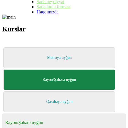
Sadə qeydiyyat
Sadə loqin forması
Haqqımızda
Kurslar
Kurslar
Metroya uyğun
Rayon/Şəhərə uyğun
Qəsəbəyə uyğun
Rayon/Şəhərə uyğun