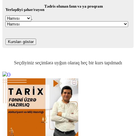
Tədris olunan fənn və ya proqram
Yerləşdiyi şəhər/rayon
.
Seçdiyiniz seçimlərə uyğun olaraq heç bir kurs tapılmadı
https://wa.me/994552244433