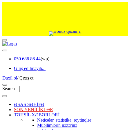
050 686 86 44
(wp)
Giriş edilməyib...
Daxil ol
/
Çıxış et
Search...
ƏSAS SƏHİFƏ
SON YENİLİKLƏR
TƏHSİL XƏBƏRLƏRİ
Nəticələr, statistika, reytinqlər
Müəllimlərin nəzərinə