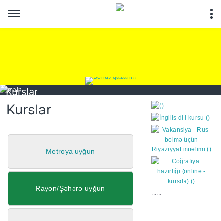
Kurslar
Kurslar
Metroya uyğun
https://wa.me/994552244
Rayon/Şəhərə uyğun
......