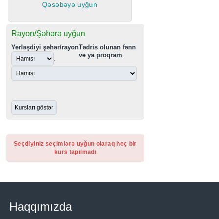
Qəsəbəyə uyğun
Rayon/Şəhərə uyğun
Yerləşdiyi şəhər/rayon
Tədris olunan fənn
və ya proqram
.
Seçdiyiniz seçimlərə uyğun olaraq heç bir
kurs tapılmadı
Haqqımızda