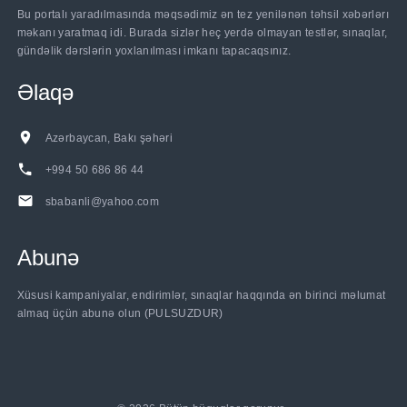
Bu portalı yaradılmasında məqsədimiz ən tez yenilənən təhsil xəbərlərı
məkanı yaratmaq idi. Burada sizlər heç yerdə olmayan testlər, sınaqlar,
gündəlik dərslərin yoxlanılması imkanı tapacaqsınız.
Əlaqə
Azərbaycan, Bakı şəhəri
+994 50 686 86 44
sbabanli@yahoo.com
Abunə
Xüsusi kampaniyalar, endirimlər, sınaqlar haqqında ən birinci məlumat
almaq üçün abunə olun (PULSUZDUR)