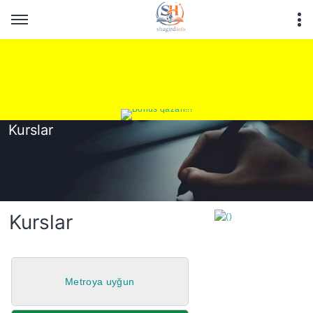
Kurslar
Kurslar
Metroya uyğun
https://wa.me/994552244