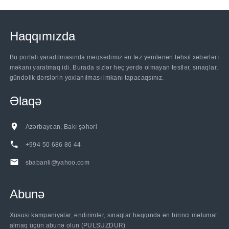
Haqqımızda
Bu portalı yaradılmasında məqsədimiz ən tez yenilənən təhsil xəbərlərı
məkanı yaratmaq idi. Burada sizlər heç yerdə olmayan testlər, sınaqlar,
gündəlik dərslərin yoxlanılması imkanı tapacaqsınız.
Əlaqə
Azərbaycan, Bakı şəhəri
+994 50 686 86 44
sbabanli@yahoo.com
Abunə
Xüsusi kampaniyalar, endirimlər, sınaqlar haqqında ən birinci məlumat
almaq üçün abunə olun (PULSUZDUR)