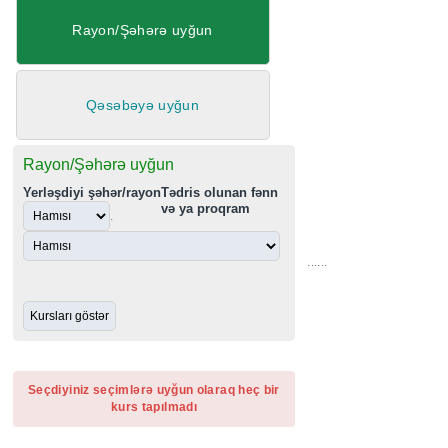
Rayon/Şəhərə uyğun
Qəsəbəyə uyğun
Rayon/Şəhərə uyğun
Yerləşdiyi şəhər/rayon
Tədris olunan fənn
və ya proqram
.
......
Seçdiyiniz seçimlərə uyğun olaraq heç bir
kurs tapılmadı