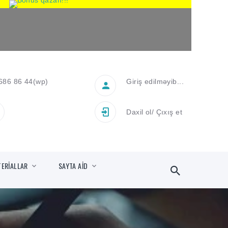
686 86 44
(wp)
Giriş edilməyib...
Daxil ol
/
Çıxış et
TERİALLAR
SAYTA AİD