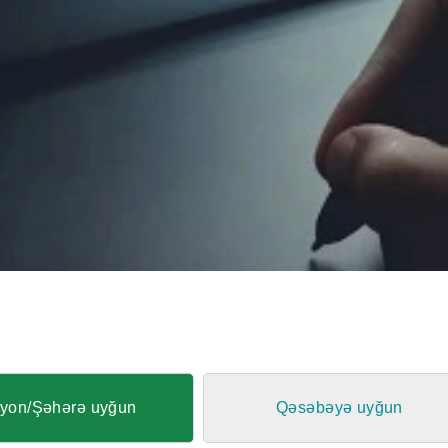
yon/Şəhərə uyğun
Qəsəbəyə uyğun