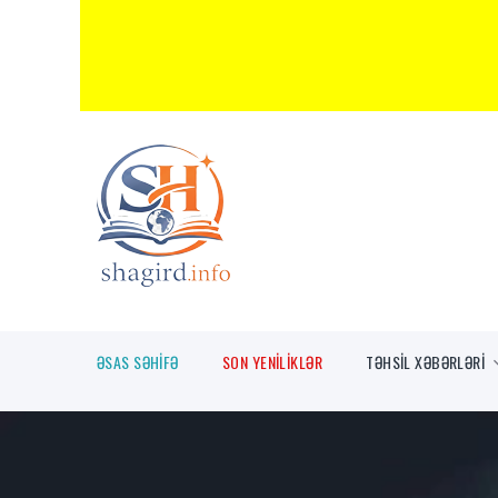
ƏSAS SƏHİFƏ
SON YENİLİKLƏR
TƏHSİL XƏBƏRLƏRİ