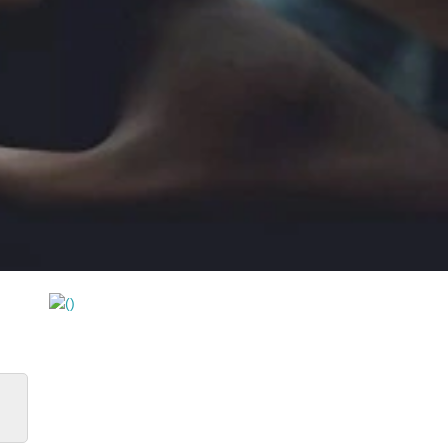
https://wa.me/994552244433