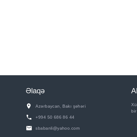
Əlaqə
A
Xü
Azərbaycan, Bakı şəhəri
bi
+994 50 686 86 44
sbabanli@yahoo.com