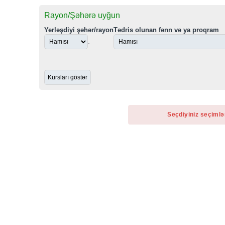
Rayon/Şəhərə uyğun
Yerləşdiyi şəhər/rayon
Tədris olunan fənn və ya proqram
.
Seçdiyiniz seçimlə