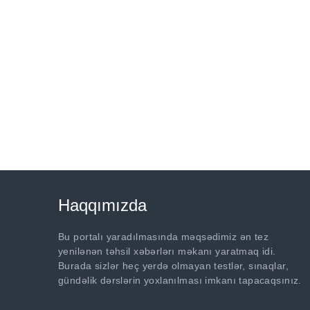
Haqqımızda
Bu portalı yaradılmasında məqsədimiz ən tez
yenilənən təhsil xəbərlərı məkanı yaratmaq idi.
Burada sizlər heç yerdə olmayan testlər, sınaqlar,
gündəlik dərslərin yoxlanılması imkanı tapacaqsınız.