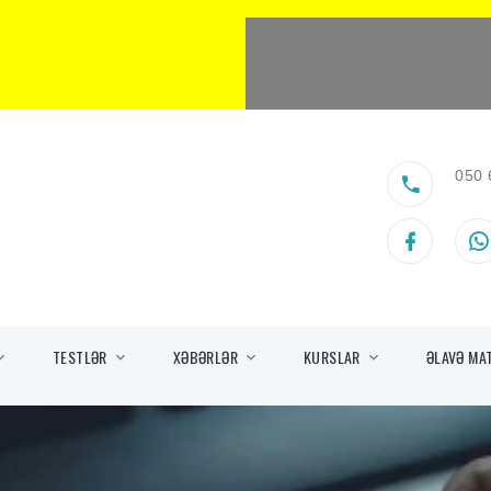
050 
TESTLƏR
XƏBƏRLƏR
KURSLAR
ƏLAVƏ MA