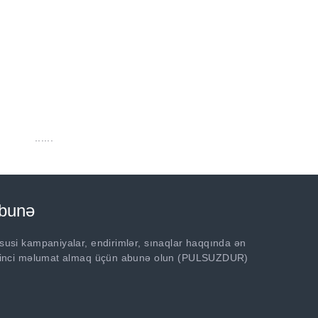
......
bunə
susi kampaniyalar, endirimlər, sınaqlar haqqında ən
rinci məlumat almaq üçün abunə olun (PULSUZDUR)