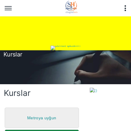
Kurslar
Kurslar
Metroya uyğun
https://wa.me/994552244