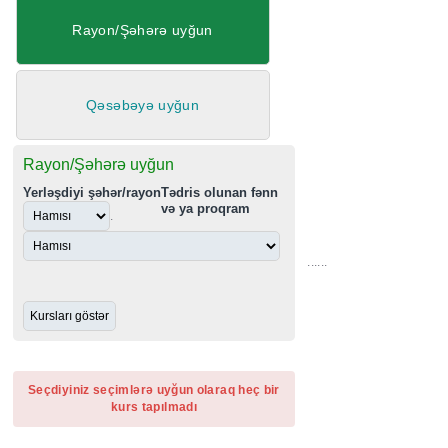
Rayon/Şəhərə uyğun
......
Qəsəbəyə uyğun
Rayon/Şəhərə uyğun
Yerləşdiyi şəhər/rayon
Tədris olunan fənn
və ya proqram
.
Seçdiyiniz seçimlərə uyğun olaraq heç bir
kurs tapılmadı