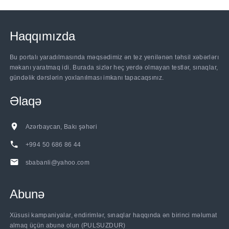
Haqqımızda
Bu portalı yaradılmasında məqsədimiz ən tez yenilənən təhsil xəbərlərı
məkanı yaratmaq idi. Burada sizlər heç yerdə olmayan testlər, sınaqlar,
gündəlik dərslərin yoxlanılması imkanı tapacaqsınız.
Əlaqə
Azərbaycan, Bakı şəhəri
+994 50 686 86 44
sbabanli@yahoo.com
Abunə
Xüsusi kampaniyalar, endirimlər, sınaqlar haqqında ən birinci məlumat
almaq üçün abunə olun (PULSUZDUR)