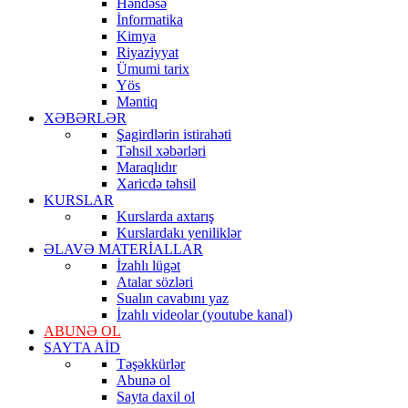
Həndəsə
İnformatika
Kimya
Riyaziyyat
Ümumi tarix
Yös
Məntiq
XƏBƏRLƏR
Şagirdlərin istirahəti
Təhsil xəbərləri
Maraqlıdır
Xaricdə təhsil
KURSLAR
Kurslarda axtarış
Kurslardakı yeniliklər
ƏLAVƏ MATERİALLAR
İzahlı lügət
Atalar sözləri
Sualın cavabını yaz
İzahlı videolar (youtube kanal)
ABUNƏ OL
SAYTA AİD
Təşəkkürlər
Abunə ol
Sayta daxil ol