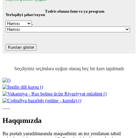
Tədris olunan fənn və ya proqram
Yerləşdiyi şəhər/rayon
.
Seçdiyiniz seçimlərə uyğun olaraq heç bir kurs tapılmadı
https://wa.me/994552244433