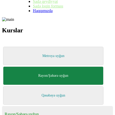
Sadə qeydiyyat
Sadə loqin forması
Haqqımızda
Kurslar
Kurslar
Metroya uyğun
Rayon/Şəhərə uyğun
Qəsəbəyə uyğun
Rayon/Şəhərə uyğun