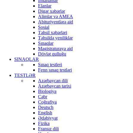
İmtahanlar
Elanlar
Digər xəbərlər
Alimlər və AMEA
Abituriyentlərə aid
Sosial
Təhsil xəbərləri
Təhsildə yeniliklər
Sınaqlar
Magistraturaya aid
Dövlət qulluğu
SINAQLAR
Sınaq testleri
Fenn sınaq testləri
TESTLƏR
Azərbaycan dili
Azərbaycan tarixi
Biologiya
Cəbr
Coğrafiya
Deutsch
English
Ədəbiyyat
Fizika
Fransız dili