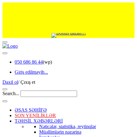
050 686 86 44
(wp)
Giriş edilməyib...
Daxil ol
/
Çıxış et
Search...
ƏSAS SƏHİFƏ
SON YENİLİKLƏR
TƏHSİL XƏBƏRLƏRİ
Nəticələr, statistika, reytinqlər
Müəllimlərin nəzərinə