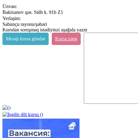
Ünvan:
Bakixanov qəs. Sülh k. 91b Z1
Yerləşim:
Sabunçu rayonu/şəhəri
Kursdan soruşmaq istədiyinzi aşağıda yazın
Mesajı kursa göndər
Kursa zəng