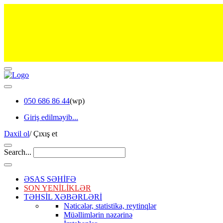
050 686 86 44
(wp)
Giriş edilməyib...
Daxil ol
/
Çıxış et
Search...
ƏSAS SƏHİFƏ
SON YENİLİKLƏR
TƏHSİL XƏBƏRLƏRİ
Nəticələr, statistika, reytinqlər
Müəllimlərin nəzərinə