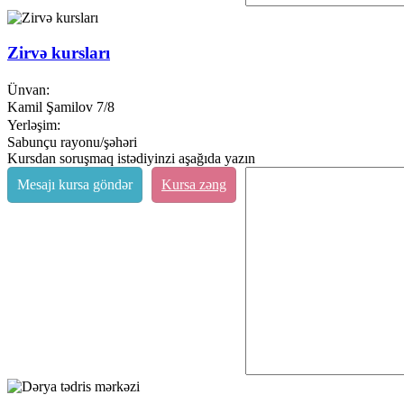
Zirvə kursları
Ünvan:
Kamil Şamilov 7/8
Yerləşim:
Sabunçu rayonu/şəhəri
Kursdan soruşmaq istədiyinzi aşağıda yazın
Mesajı kursa göndər
Kursa zəng