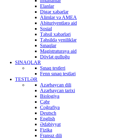
İmtahanlar
Elanlar
Digər xəbərlər
Alimlər və AMEA
Abituriyentlərə aid
Sosial
Təhsil xəbərləri
Təhsildə yeniliklər
Sınaqlar
Magistraturaya aid
Dövlət qulluğu
SINAQLAR
Sınaq testleri
Fenn sınaq testləri
TESTLƏR
Azərbaycan dili
Azərbaycan tarixi
Biologiya
Cəbr
Coğrafiya
Deutsch
English
Ədəbiyyat
Fizika
Fransız dili