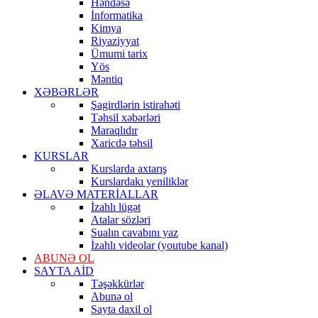
Həndəsə
İnformatika
Kimya
Riyaziyyat
Ümumi tarix
Yös
Məntiq
XƏBƏRLƏR
Şagirdlərin istirahəti
Təhsil xəbərləri
Maraqlıdır
Xaricdə təhsil
KURSLAR
Kurslarda axtarış
Kurslardakı yeniliklər
ƏLAVƏ MATERİALLAR
İzahlı lügət
Atalar sözləri
Sualın cavabını yaz
İzahlı videolar (youtube kanal)
ABUNƏ OL
SAYTA AİD
Təşəkkürlər
Abunə ol
Sayta daxil ol