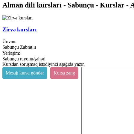
Alman dili kursları - Sabunçu - Kurslar - A
Zirvə kursları
Ünvan:
Sabunçu Zabrat ıı
Yerləşim:
Sabunçu rayonu/şəhəri
Kursdan soruşmaq istədiyinzi aşağıda yazın
Mesajı kursa göndər
Kursa zəng