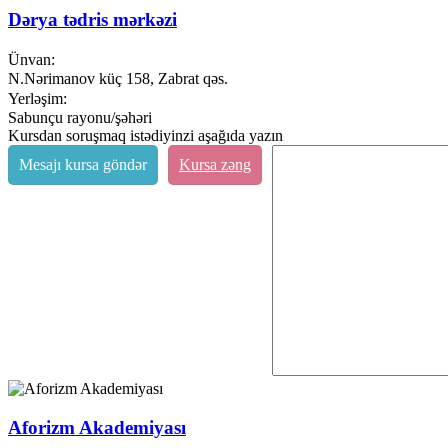
Dərya tədris mərkəzi
Ünvan:
N.Nərimanov küç 158, Zabrat qəs.
Yerləşim:
Sabunçu rayonu/şəhəri
Kursdan soruşmaq istədiyinzi aşağıda yazın
Mesajı kursa göndər
Kursa zəng
Aforizm Akademiyası