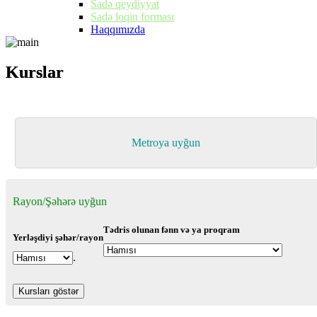
Sadə qeydiyyat
Sadə loqin forması
Haqqımızda
Kurslar
Kurslar
Metroya uyğun
Rayon/Şəhərə uyğun
Tədris olunan fənn və ya proqram
Yerləşdiyi şəhər/rayon
.