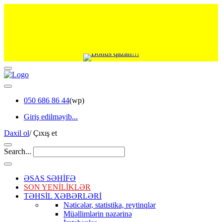
050 686 86 44
(wp)
Giriş edilməyib...
Daxil ol
/
Çıxış et
Search...
ƏSAS SƏHİFƏ
SON YENİLİKLƏR
TƏHSİL XƏBƏRLƏRİ
Nəticələr, statistika, reytinqlər
Müəllimlərin nəzərinə