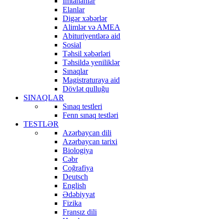
İmtahanlar
Elanlar
Digər xəbərlər
Alimlər və AMEA
Abituriyentlərə aid
Sosial
Təhsil xəbərləri
Təhsildə yeniliklər
Sınaqlar
Magistraturaya aid
Dövlət qulluğu
SINAQLAR
Sınaq testleri
Fenn sınaq testləri
TESTLƏR
Azərbaycan dili
Azərbaycan tarixi
Biologiya
Cəbr
Coğrafiya
Deutsch
English
Ədəbiyyat
Fizika
Fransız dili