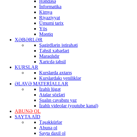
Həndəsə
İnformatika
Kimya
Riyaziyyat
Ümumi tarix
Yös
Məntiq
XƏBƏRLƏR
Şagirdlərin istirahəti
Təhsil xəbərləri
Maraqlıdır
Xaricdə təhsil
KURSLAR
Kurslarda axtarış
Kurslardakı yeniliklər
ƏLAVƏ MATERİALLAR
İzahlı lügət
Atalar sözləri
Sualın cavabını yaz
İzahlı videolar (youtube kanal)
ABUNƏ OL
SAYTA AİD
Təşəkkürlər
Abunə ol
Sayta daxil ol