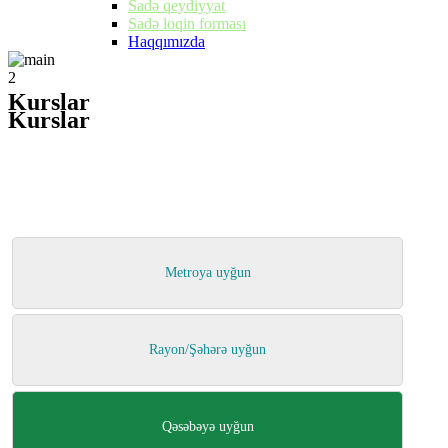
Sadə qeydiyyat
Sadə loqin forması
Haqqımızda
2
Kurslar
Kurslar
Metroya uyğun
Rayon/Şəhərə uyğun
Qəsəbəyə uyğun