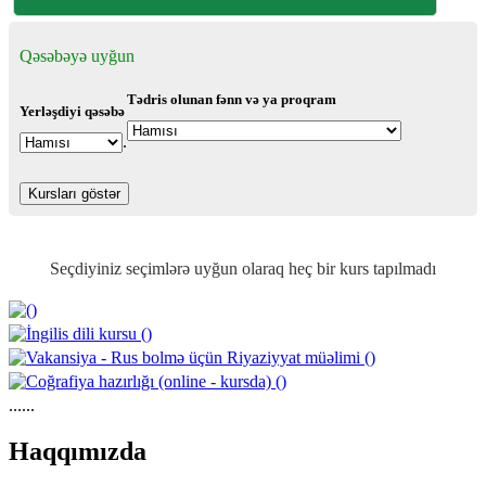
Qəsəbəyə uyğun
Tədris olunan fənn və ya proqram
Yerləşdiyi qəsəbə
.
Seçdiyiniz seçimlərə uyğun olaraq heç bir kurs tapılmadı
......
https://wa.me/994552244433
Haqqımızda