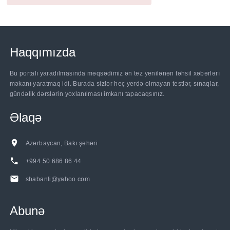
Haqqımızda
Bu portalı yaradılmasında məqsədimiz ən tez yenilənən təhsil xəbərlərı
məkanı yaratmaq idi. Burada sizlər heç yerdə olmayan testlər, sınaqlar,
gündəlik dərslərin yoxlanılması imkanı tapacaqsınız.
Əlaqə
Azərbaycan, Bakı şəhəri
+994 50 686 86 44
sbabanli@yahoo.com
Abunə