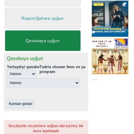
Rayon/Şəhərə uyğun
Qəsəbəyə uyğun
Qəsəbəyə uyğun
Yerləşdiyi qəsəbə
Tədris olunan fənn və ya
proqram
.
......
Seçdiyiniz seçimlərə uyğun olaraq heç bir
kurs tapılmadı