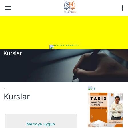
Kurslar
2
Kurslar
https://wa.me/994552244
Metroya uyğun