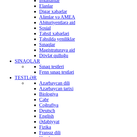
İmtahanlar
Elanlar
Digər xəbərlər
Alimlər və AMEA
Abituriyentlərə aid
Sosial
Təhsil xəbərləri
Təhsildə yeniliklər
Sınaqlar
Magistraturaya aid
Dövlət qulluğu
SINAQLAR
Sınaq testleri
Fenn sınaq testləri
TESTLƏR
Azərbaycan dili
Azərbaycan tarixi
Biologiya
Cəbr
Coğrafiya
Deutsch
English
Ədəbiyyat
Fizika
Fransız dili