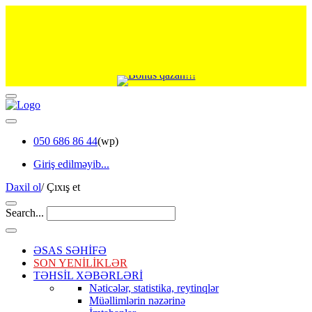
050 686 86 44
(wp)
Giriş edilməyib...
Daxil ol
/
Çıxış et
Search...
ƏSAS SƏHİFƏ
SON YENİLİKLƏR
TƏHSİL XƏBƏRLƏRİ
Nəticələr, statistika, reytinqlər
Müəllimlərin nəzərinə