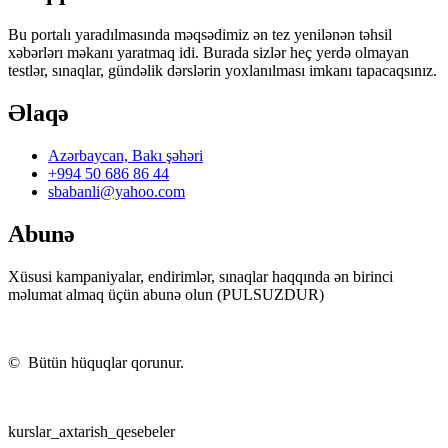
Bu portalı yaradılmasında məqsədimiz ən tez yenilənən təhsil
xəbərlərı məkanı yaratmaq idi. Burada sizlər heç yerdə olmayan
testlər, sınaqlar, gündəlik dərslərin yoxlanılması imkanı tapacaqsınız.
Əlaqə
Azərbaycan, Bakı şəhəri
+994 50 686 86 44
sbabanli@yahoo.com
Abunə
Xüsusi kampaniyalar, endirimlər, sınaqlar haqqında ən birinci
məlumat almaq üçün abunə olun (PULSUZDUR)
©
Bütün hüquqlar qorunur.
kurslar_axtarish_qesebeler