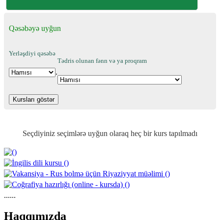
Qəsəbəyə uyğun
Yerləşdiyi qəsəbə
Tədris olunan fənn və ya proqram
.
Seçdiyiniz seçimlərə uyğun olaraq heç bir kurs tapılmadı
......
https://wa.me/994552244433
Haqqımızda