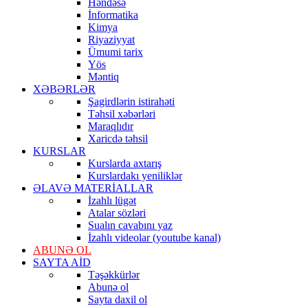
Həndəsə
İnformatika
Kimya
Riyaziyyat
Ümumi tarix
Yös
Məntiq
XƏBƏRLƏR
Şagirdlərin istirahəti
Təhsil xəbərləri
Maraqlıdır
Xaricdə təhsil
KURSLAR
Kurslarda axtarış
Kurslardakı yeniliklər
ƏLAVƏ MATERİALLAR
İzahlı lügət
Atalar sözləri
Sualın cavabını yaz
İzahlı videolar (youtube kanal)
ABUNƏ OL
SAYTA AİD
Təşəkkürlər
Abunə ol
Sayta daxil ol