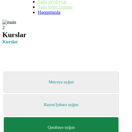
Sadə qeydiyyat
Sadə loqin forması
Haqqımızda
2
Kurslar
Kurslar
Metroya uyğun
Rayon/Şəhərə uyğun
Qəsəbəyə uyğun