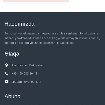
Haqqımızda
Bu portalı yaradılmasında məqsədimiz ən tez yenilənən təhsil xəbərlərı
məkanı yaratmaq idi. Burada sizlər heç yerdə olmayan testlər, sınaqlar,
gündəlik dərslərin yoxlanılması imkanı tapacaqsınız.
Əlaqə
Azərbaycan, Bakı şəhəri
+994 50 686 86 44
sbabanli@yahoo.com
Abunə