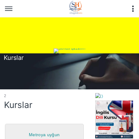
Kurslar
2
Kurslar
https://wa.me/994552244
Metroya uyğun