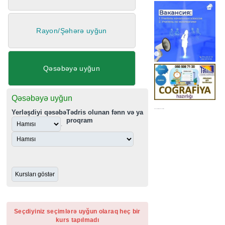
Rayon/Şəhərə uyğun
Qəsəbəyə uyğun
Qəsəbəyə uyğun
......
Yerləşdiyi qəsəbə
Tədris olunan fənn və ya
proqram
.
Seçdiyiniz seçimlərə uyğun olaraq heç bir
kurs tapılmadı