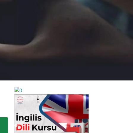
https://wa.me/994552244433