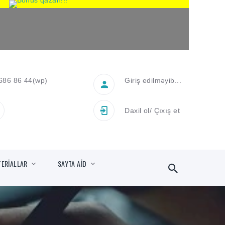
686 86 44
(wp)
Giriş edilməyib...
Daxil ol
/
Çıxış et
TERİALLAR
SAYTA AİD