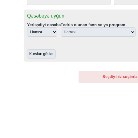
Qəsəbəyə uyğun
Yerləşdiyi qəsəbə
Tədris olunan fənn və ya proqram
.
Seçdiyiniz seçimlə