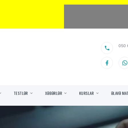
050 
TESTLƏR
XƏBƏRLƏR
KURSLAR
ƏLAVƏ MA