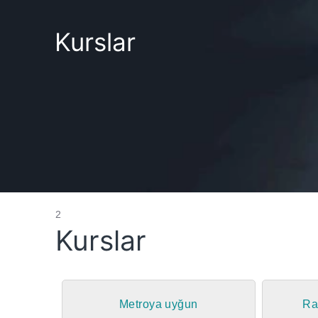
Kurslar
2
Kurslar
Metroya uyğun
Ra