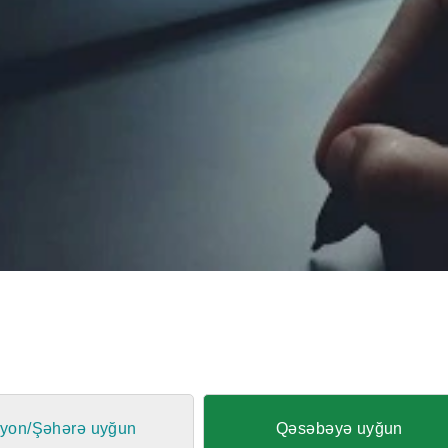
yon/Şəhərə uyğun
Qəsəbəyə uyğun