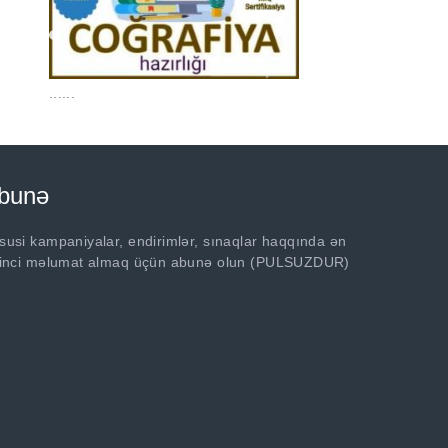
......
bunə
susi kampaniyalar, endirimlər, sınaqlar haqqında ən
rinci məlumat almaq üçün abunə olun (PULSUZDUR)