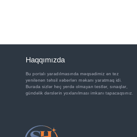
Haqqımızda
Bu portalı yaradılmasında məqsədimiz ən tez
yenilənən təhsil xəbərlərı məkanı yaratmaq idi.
Burada sizlər heç yerdə olmayan testlər, sınaqlar,
gündəlik dərslərin yoxlanılması imkanı tapacaqsınız.