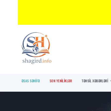
ƏSAS SƏHİFƏ
SON YENİLİKLƏR
TƏHSİL XƏBƏRLƏRİ