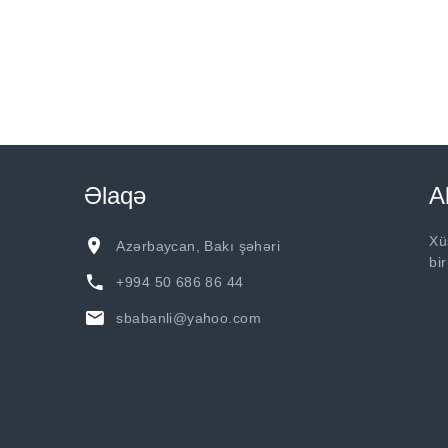
Əlaqə
A
Xü
Azərbaycan, Bakı şəhəri
bi
+994 50 686 86 44
sbabanli@yahoo.com