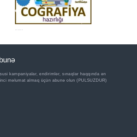
......
bunə
susi kampaniyalar, endirimlər, sınaqlar haqqında ən
rinci məlumat almaq üçün abunə olun (PULSUZDUR)