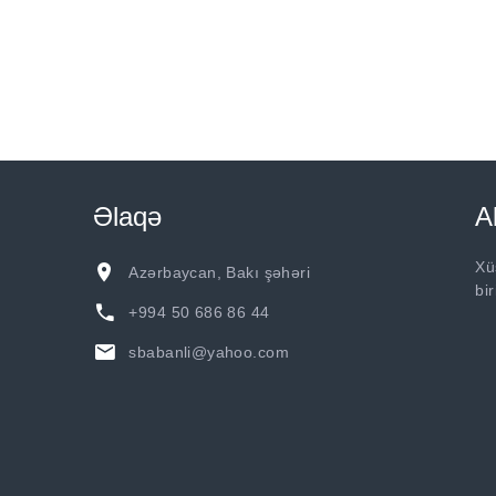
Əlaqə
A
Xü
Azərbaycan, Bakı şəhəri
bi
+994 50 686 86 44
sbabanli@yahoo.com