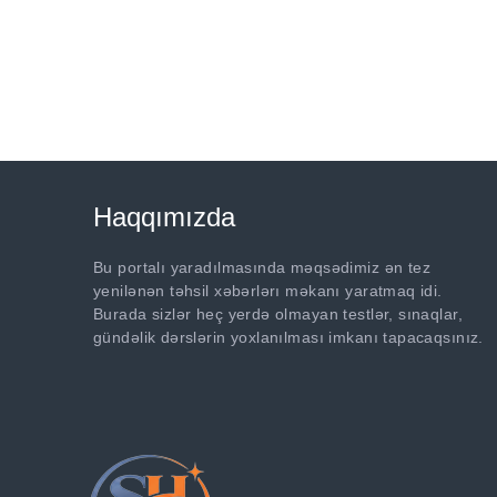
Haqqımızda
Bu portalı yaradılmasında məqsədimiz ən tez
yenilənən təhsil xəbərlərı məkanı yaratmaq idi.
Burada sizlər heç yerdə olmayan testlər, sınaqlar,
gündəlik dərslərin yoxlanılması imkanı tapacaqsınız.