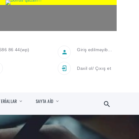
686 86 44
(wp)
Giriş edilməyib...
Daxil ol
/
Çıxış et
TERİALLAR
SAYTA AİD