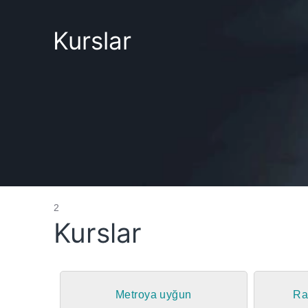
Kurslar
2
Kurslar
Metroya uyğun
Ra