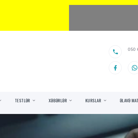
050 
TESTLƏR
XƏBƏRLƏR
KURSLAR
ƏLAVƏ MA