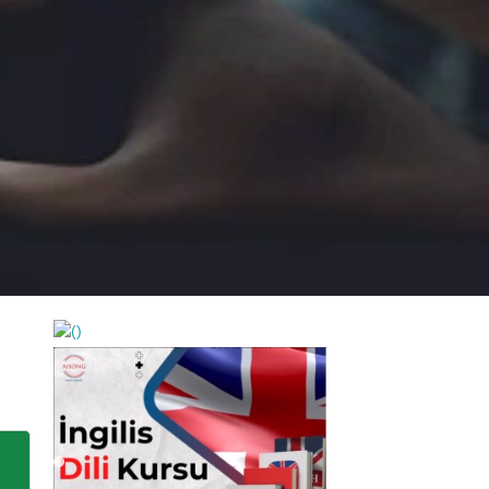
https://wa.me/994552244433