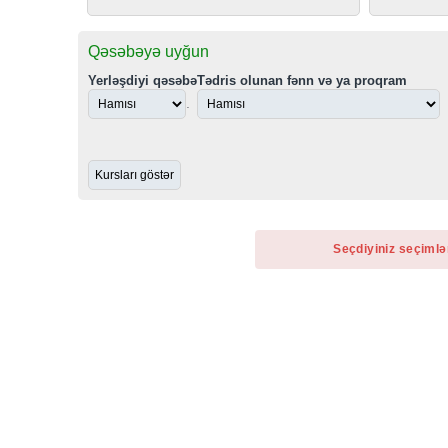
Qəsəbəyə uyğun
Yerləşdiyi qəsəbə
Tədris olunan fənn və ya proqram
.
Seçdiyiniz seçimlə