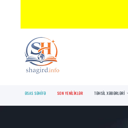
ƏSAS SƏHİFƏ
SON YENİLİKLƏR
TƏHSİL XƏBƏRLƏRİ