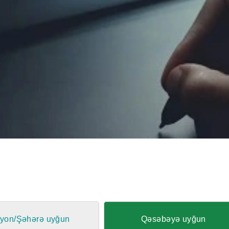
yon/Şəhərə uyğun
Qəsəbəyə uyğun