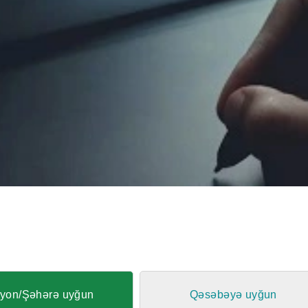
yon/Şəhərə uyğun
Qəsəbəyə uyğun