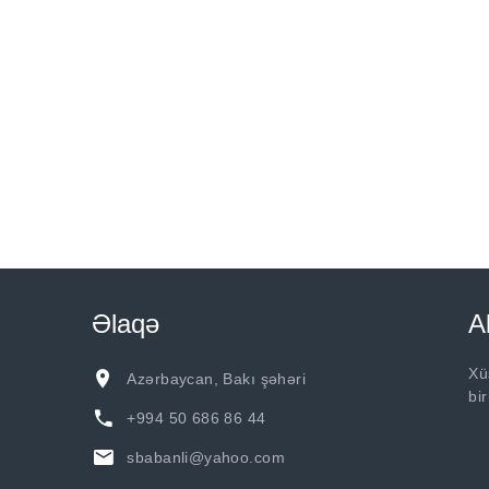
Əlaqə
A
Xü
Azərbaycan, Bakı şəhəri
bi
+994 50 686 86 44
sbabanli@yahoo.com