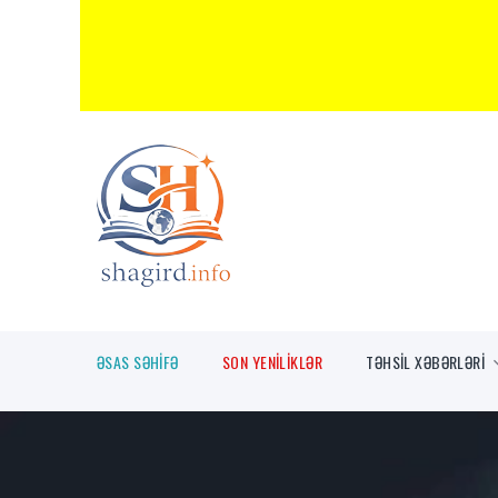
ƏSAS SƏHİFƏ
SON YENİLİKLƏR
TƏHSİL XƏBƏRLƏRİ