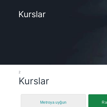
Kurslar
2
Kurslar
Metroya uyğun
Ra