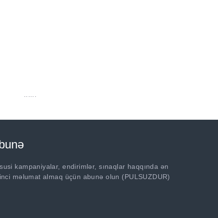
......
bunə
susi kampaniyalar, endirimlər, sınaqlar haqqında ən
rinci məlumat almaq üçün abunə olun (PULSUZDUR)