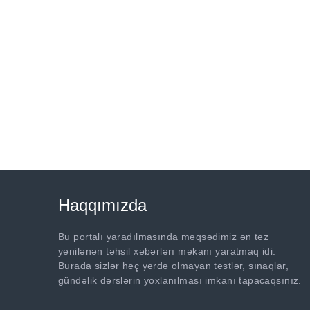
Haqqımızda
Bu portalı yaradılmasında məqsədimiz ən tez
yenilənən təhsil xəbərlərı məkanı yaratmaq idi.
Burada sizlər heç yerdə olmayan testlər, sınaqlar,
gündəlik dərslərin yoxlanılması imkanı tapacaqsınız.