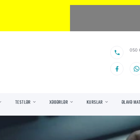
050 
TESTLƏR
XƏBƏRLƏR
KURSLAR
ƏLAVƏ MA