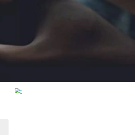
https://wa.me/994552244433