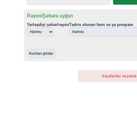
Rayon/Şəhərə uyğun
Yerləşdiyi şəhər/rayon
Tədris olunan fənn və ya proqram
.
Seçdiyiniz seçimlə