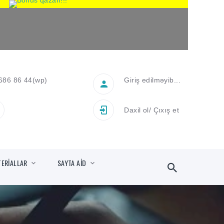
686 86 44
(wp)
Giriş edilməyib...
Daxil ol
/
Çıxış et
TERİALLAR
SAYTA AİD